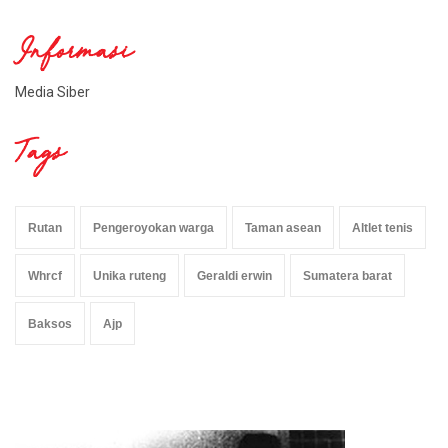
Informasi
Media Siber
Tags
Rutan
Pengeroyokan warga
Taman asean
Altlet tenis
Whrcf
Unika ruteng
Geraldi erwin
Sumatera barat
Baksos
Ajp