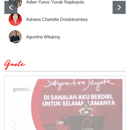
Adian Yunus Yusak Napitupulu
Adriana Charlotte Dondokambey
Agustina Wilujeng
Quote