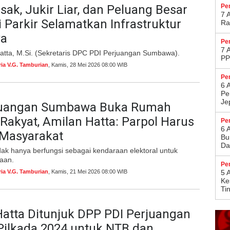
sak, Jukir Liar, dan Peluang Besar
Pe
7 
i Parkir Selamatkan Infrastruktur
Ra
a
Pe
7 
Hatta, M.Si. (Sekretaris DPC PDI Perjuangan Sumbawa).
PP
ria V.G. Tamburian
, Kamis, 28 Mei 2026 08:00 WIB
Pe
6 
Pe
Je
juangan Sumbawa Buka Rumah
 Rakyat, Amilan Hatta: Parpol Harus
Pe
6 
 Masyarakat
Bu
Da
 tidak hanya berfungsi sebagai kendaraan elektoral untuk
aan.
Pe
ria V.G. Tamburian
, Kamis, 21 Mei 2026 08:00 WIB
5 
Ke
Ti
atta Ditunjuk DPP PDI Perjuangan
Pilkada 2024 untuk NTB dan