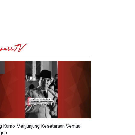
suriTV
g Karno Menjunjung Kesetaraan Semua
gsa