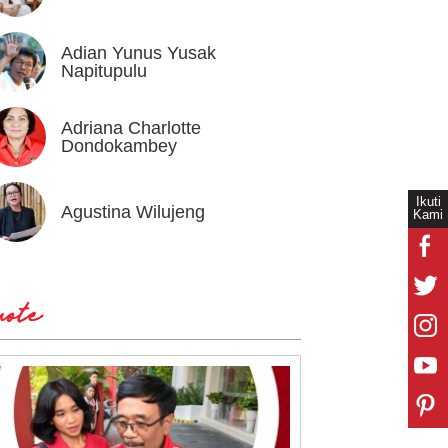
Adian Yunus Yusak
Ahok
Napitupulu
Adriana Charlotte
Alex I
Dondokambey
Ikuti
Agustina Wilujeng
Andi W
Kami
ote