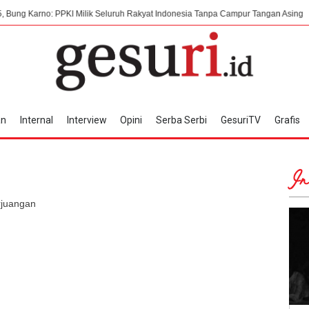
: PPKI Milik Seluruh Rakyat Indonesia Tanpa Campur Tangan Asing
7 Agus
an
Internal
Interview
Opini
Serba Serbi
GesuriTV
Grafis
In
rjuangan