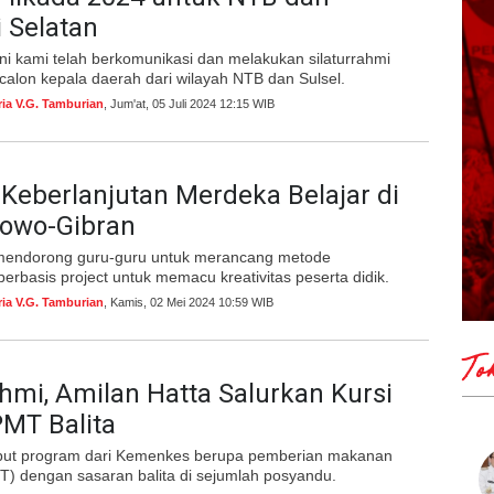
 Selatan
ini kami telah berkomunikasi dan melakukan silaturrahmi
alon kepala daerah dari wilayah NTB dan Sulsel.
ria V.G. Tamburian
, Jum'at, 05 Juli 2024 12:15 WIB
Keberlanjutan Merdeka Belajar di
bowo-Gibran
mendorong guru-guru untuk merancang metode
erbasis project untuk memacu kreativitas peserta didik.
ria V.G. Tamburian
, Kamis, 02 Mei 2024 10:59 WIB
To
ahmi, Amilan Hatta Salurkan Kursi
MT Balita
put program dari Kemenkes berupa pemberian makanan
) dengan sasaran balita di sejumlah posyandu.