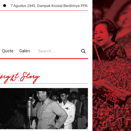
tus 1945, Dampak Krusial Berdirinya PPKI Terhadap Kemerdekaan Indonesia
Quote
Galeri
sight Story
Profile