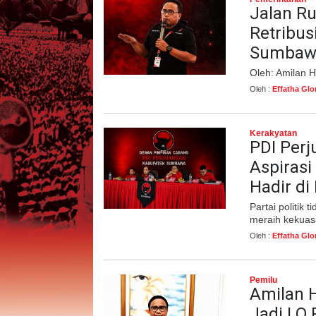
Jalan Ru
Retribus
Sumbaw
Oleh: Amilan 
Oleh :
Effatha Glo
Kerakyatan
PDI Per
Aspirasi
Hadir di
Partai politik
meraih kekuas
Oleh :
Effatha Glo
Pemilu
Amilan H
Jadi LO 