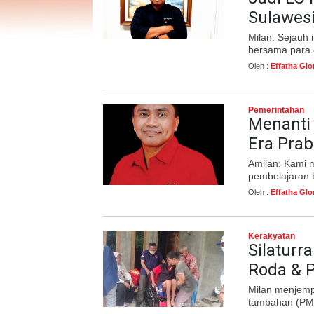
Sulawesi
Milan: Sejauh 
bersama para c
Oleh :
Effatha Glo
Pemerintahan
Menanti 
Era Pra
Amilan: Kami 
pembelajaran b
Oleh :
Effatha Glo
Kerakyatan
Silaturr
Roda & P
Milan menjem
tambahan (PMT