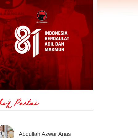
koh Partai
Abdullah Azwar Anas
Ahmad