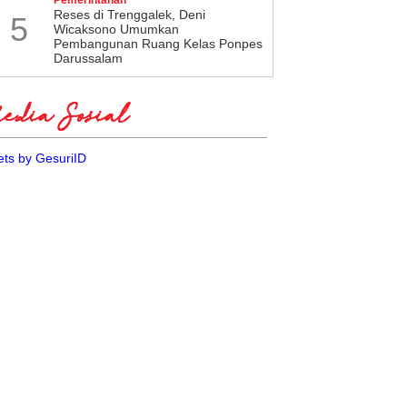
​Reses di Trenggalek, Deni
5
Wicaksono Umumkan
Pembangunan Ruang Kelas Ponpes
Darussalam
dia Sosial
ts by GesuriID