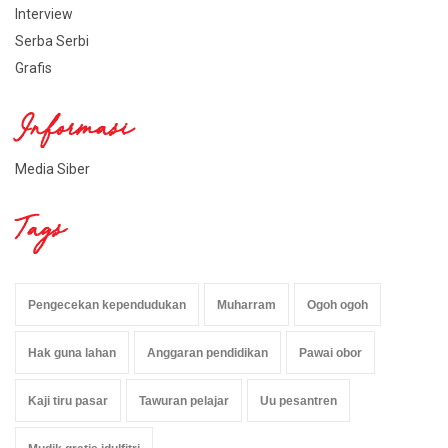
Interview
Serba Serbi
Grafis
Informasi
Media Siber
Tags
Pengecekan kependudukan
Muharram
Ogoh ogoh
Hak guna lahan
Anggaran pendidikan
Pawai obor
Kaji tiru pasar
Tawuran pelajar
Uu pesantren