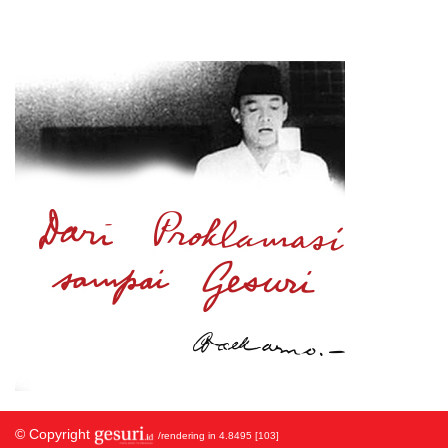
© Copyright
/rendering in 4.8495 [103]