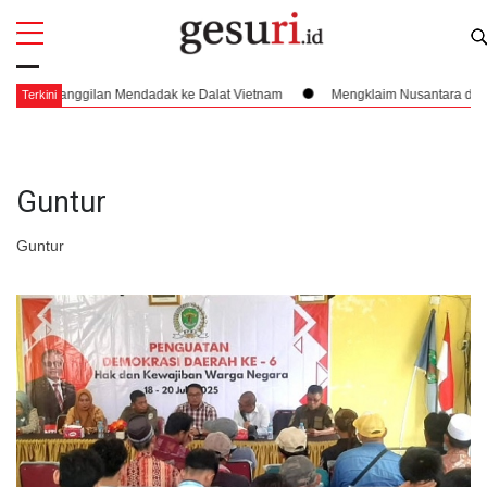
All
Profi
Panggilan Mendadak ke Dalat Vietnam
Mengklaim Nusantara di Dataran Tin
Terkini
Guntur
Guntur