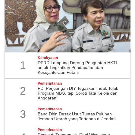
Kerakyatan
1
DPRD Lampung Dorong Penguatan HKTI
untuk Tingkatkan Pendapatan dan
Kesejahteraan Petani
Pemerintahan
2
PDI Perjuangan DIY Tegaskan Tidak Tolak
Program MBG, tapi Soroti Tata Kelola dan
Anggaran
Pemerintahan
3
Bang Dhin Desak Usut Tuntas Puluhan
Jemaah Umrah yang Tertahan di Jeddah
Pemerintahan
​Reses di Trenggalek, Deni Wicaksono