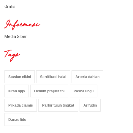
Grafis
Informasi
Media Siber
Tags
Stasiun cikini
Sertifikasi halal
Arteria dahlan
Iuran bpjs
Oknum prajurit tni
Pasha ungu
Pilkada ciamis
Parkir tujuh tingkat
Arifudin
Danau lido