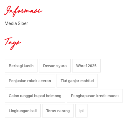
Informasi
Media Siber
Tags
Berbagi kasih
Dewan syuro
Whrcf 2025
Penjualan rokok eceran
Tkd ganjar mahfud
Calon tunggal bupati bolmong
Penghapusan kredit macet
Lingkungan bali
Teras narang
Ipl