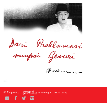
© Copyright
/rendering in 1.5825 [103]