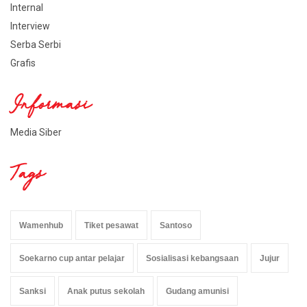
Internal
Interview
Serba Serbi
Grafis
Informasi
Media Siber
Tags
Wamenhub
Tiket pesawat
Santoso
Soekarno cup antar pelajar
Sosialisasi kebangsaan
Jujur
Sanksi
Anak putus sekolah
Gudang amunisi