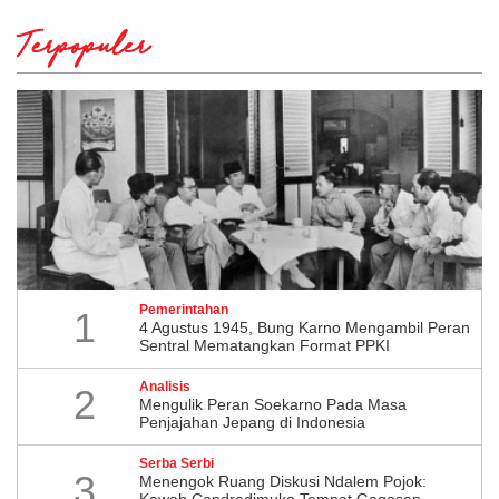
Terpopuler
Pemerintahan
1
4 Agustus 1945, Bung Karno Mengambil Peran
Sentral Mematangkan Format PPKI
Analisis
2
Mengulik Peran Soekarno Pada Masa
Penjajahan Jepang di Indonesia
Serba Serbi
3
Menengok Ruang Diskusi Ndalem Pojok:
Kawah Candradimuka Tempat Gagasan