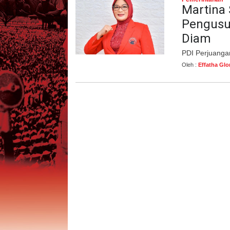
Martina 
Pengusun
Diam
PDI Perjuangan
Oleh :
Effatha Glo