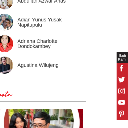
Abdullah Azwar Anas
Ahmad
Adian Yunus Yusak
Ahok
Napitupulu
Adriana Charlotte
Alex I
Dondokambey
Ikuti
Kami
Agustina Wilujeng
Andi W
ote