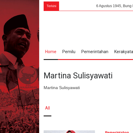
6 Agustus 1945, Bung Karno Menan
Terkini
Home
Pemilu
Pemerintahan
Kerakyat
Martina Sulisyawati
Martina Sulisyawati
All
Pemerintahan