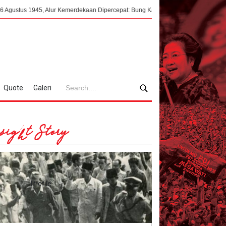
45, Alur Kemerdekaan Dipercepat: Bung Karno Terima Panggilan Mendadak ke Da
Quote
Galeri
sight Story
Profile