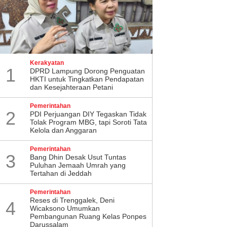
Kerakyatan
1
DPRD Lampung Dorong Penguatan
HKTI untuk Tingkatkan Pendapatan
dan Kesejahteraan Petani
Pemerintahan
2
PDI Perjuangan DIY Tegaskan Tidak
Tolak Program MBG, tapi Soroti Tata
Kelola dan Anggaran
Pemerintahan
3
Bang Dhin Desak Usut Tuntas
Puluhan Jemaah Umrah yang
Tertahan di Jeddah
Pemerintahan
​Reses di Trenggalek, Deni
4
Wicaksono Umumkan
Pembangunan Ruang Kelas Ponpes
Darussalam