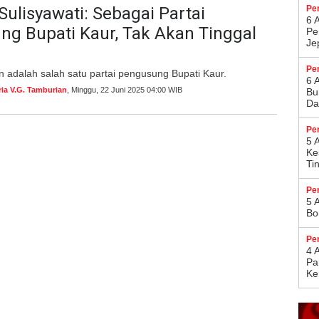
Sulisyawati: Sebagai Partai
Pe
6 
g Bupati Kaur, Tak Akan Tinggal
Pe
Je
Pe
 adalah salah satu partai pengusung Bupati Kaur.
6 
ria V.G. Tamburian
, Minggu, 22 Juni 2025 04:00 WIB
Bu
Da
Pe
5 
Ke
Ti
Pe
5 
Bo
Pe
4 
Pa
Ke