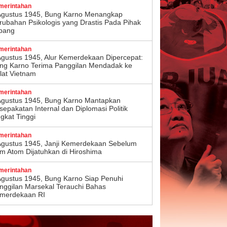
merintahan
Agustus 1945, Bung Karno Menangkap
rubahan Psikologis yang Drastis Pada Pihak
pang
merintahan
Agustus 1945, Alur Kemerdekaan Dipercepat:
ng Karno Terima Panggilan Mendadak ke
lat Vietnam
merintahan
Agustus 1945, Bung Karno Mantapkan
sepakatan Internal dan Diplomasi Politik
ngkat Tinggi
merintahan
Agustus 1945, Janji Kemerdekaan Sebelum
m Atom Dijatuhkan di Hiroshima
merintahan
Agustus 1945, Bung Karno Siap Penuhi
nggilan Marsekal Terauchi Bahas
merdekaan RI