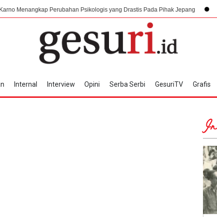
gkap Perubahan Psikologis yang Drastis Pada Pihak Jepang
6 Agustus 19
an
Internal
Interview
Opini
Serba Serbi
GesuriTV
Grafis
In