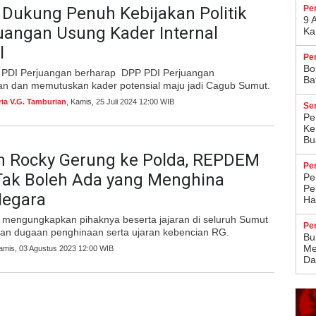
Dukung Penuh Kebijakan Politik
Pe
9 
uangan Usung Kader Internal
Ka
l
Pe
Bo
 PDI Perjuangan berharap DPP PDI Perjuangan
Ba
an dan memutuskan kader potensial maju jadi Cagub Sumut.
ria V.G. Tamburian
, Kamis, 25 Juli 2024 12:00 WIB
Se
Pe
Ke
Bu
n Rocky Gerung ke Polda, REPDEM
Pe
Tak Boleh Ada yang Menghina
Pe
Pe
Negara
Ha
i mengungkapkan pihaknya beserta jajaran di seluruh Sumut
Pe
kan dugaan penghinaan serta ujaran kebencian RG.
Bu
Me
Kamis, 03 Agustus 2023 12:00 WIB
Da