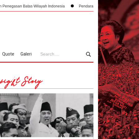
tas Wilayah Indonesia
Pendaratan yang Nyaris Menubruk Kerbau Hingga 
Quote
Galeri
sight Story
Profile