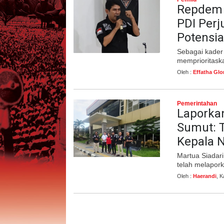
Repdem 
PDI Perj
Potensia
Sebagai kader
memprioritask
Oleh :
Effatha Glo
Pemerintahan
Laporka
Sumut: 
Kepala 
Martua Siadar
telah melapor
Oleh :
Haerandi
, 