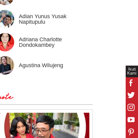
Adian Yunus Yusak
Ahok
Napitupulu
Adriana Charlotte
Alex I
Dondokambey
Agustina Wilujeng
Andi W
Ikuti
Kami
ote