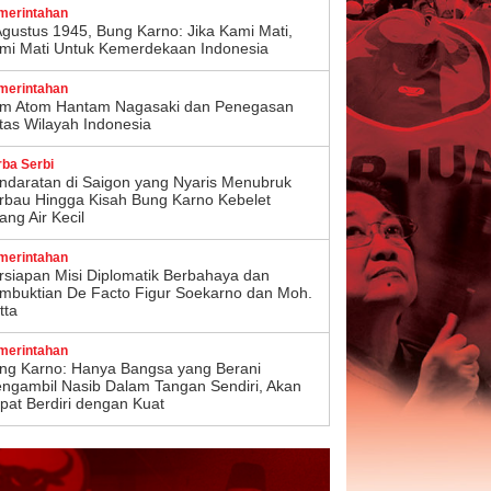
merintahan
Agustus 1945, Bung Karno: Jika Kami Mati,
mi Mati Untuk Kemerdekaan Indonesia
merintahan
m Atom Hantam Nagasaki dan Penegasan
tas Wilayah Indonesia
rba Serbi
ndaratan di Saigon yang Nyaris Menubruk
rbau Hingga Kisah Bung Karno Kebelet
ang Air Kecil
merintahan
rsiapan Misi Diplomatik Berbahaya dan
mbuktian De Facto Figur Soekarno dan Moh.
tta
merintahan
ng Karno: Hanya Bangsa yang Berani
ngambil Nasib Dalam Tangan Sendiri, Akan
pat Berdiri dengan Kuat