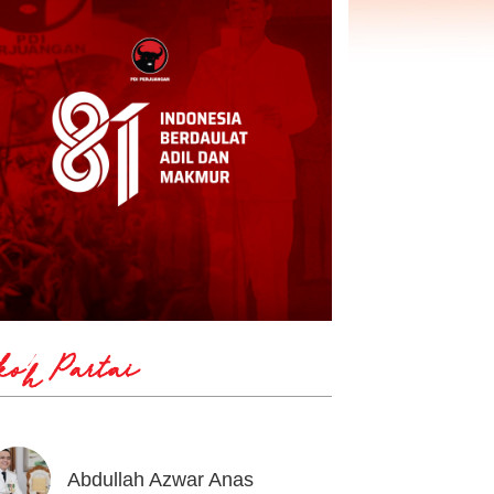
koh Partai
Abdullah Azwar Anas
Ahmad