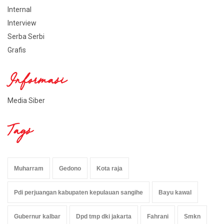
Internal
Interview
Serba Serbi
Grafis
Informasi
Media Siber
Tags
Muharram
Gedono
Kota raja
Pdi perjuangan kabupaten kepulauan sangihe
Bayu kawal
Gubernur kalbar
Dpd tmp dki jakarta
Fahrani
Smkn