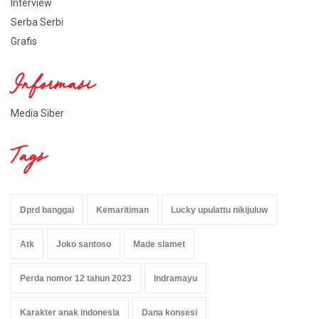
Interview
Serba Serbi
Grafis
Informasi
Media Siber
Tags
Dprd banggai
Kemaritiman
Lucky upulattu nikijuluw
Atk
Joko santoso
Made slamet
Perda nomor 12 tahun 2023
Indramayu
Karakter anak indonesia
Dana konsesi