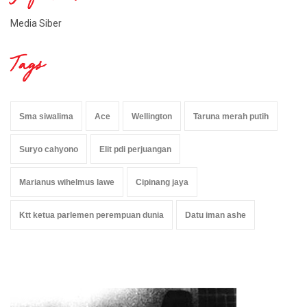
Media Siber
Tags
Sma siwalima
Ace
Wellington
Taruna merah putih
Suryo cahyono
Elit pdi perjuangan
Marianus wihelmus lawe
Cipinang jaya
Ktt ketua parlemen perempuan dunia
Datu iman ashe