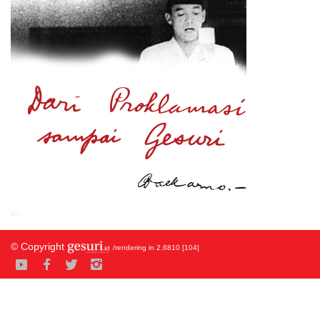
© Copyright
/rendering in 2.6810 [104]