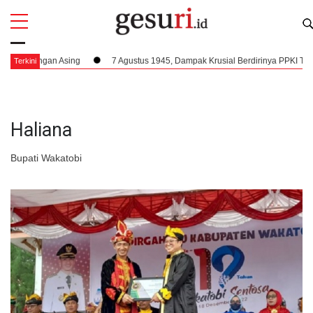
All
Profi
ngan Asing
7 Agustus 1945, Dampak Krusial Berdirinya PPKI Terhadap Ke
Terkini
Haliana
Bupati Wakatobi