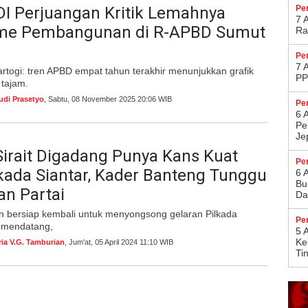
DI Perjuangan Kritik Lemahnya
Pe
7 
me Pembangunan di R-APBD Sumut
Ra
Pe
7 
rtogi: tren APBD empat tahun terakhir menunjukkan grafik
PP
tajam.
udi Prasetyo
, Sabtu, 08 November 2025 20:06 WIB
Pe
6 
Pe
Je
Sirait Digadang Punya Kans Kuat
Pe
kada Siantar, Kader Banteng Tunggu
6 
Bu
n Partai
Da
n bersiap kembali untuk menyongsong gelaran Pilkada
Pe
 mendatang,
5 
Ke
ria V.G. Tamburian
, Jum'at, 05 April 2024 11:10 WIB
Ti