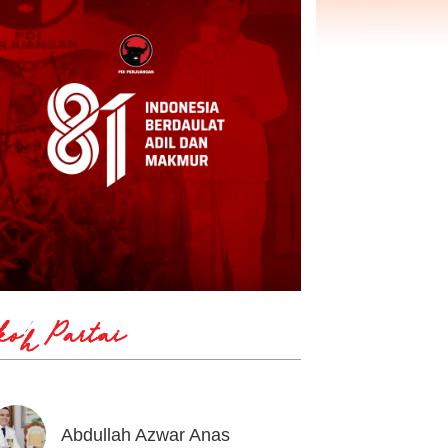
koh Partai
Abdullah Azwar Anas
Ahmad