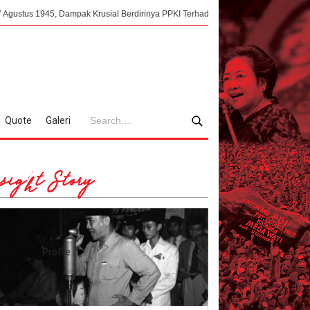
5, Dampak Krusial Berdirinya PPKI Terhadap Kemerdekaan Indonesia
Meng
Quote
Galeri
sight Story
Profile