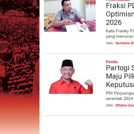
Fraksi P
Optimis
2026
Kata Franky Pa
yang menurun 
Oleh :
Nurfahmi B
Pemilu
Partogi 
Maju Pil
Keputusa
PDI Perjuanga
serentak 2024
Oleh :
Effatha Glo