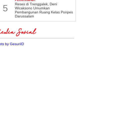
​Reses di Trenggalek, Deni
5
Wicaksono Umumkan
Pembangunan Ruang Kelas Ponpes
Darussalam
dia Sosial
ts by GesuriID