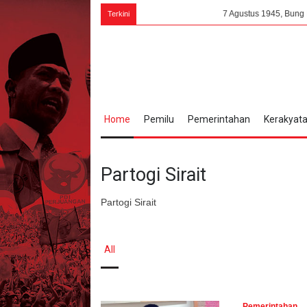
7 Agustus 1945, Bung Karno: PPKI 
Terkini
Home
Pemilu
Pemerintahan
Kerakyat
Partogi Sirait
Partogi Sirait
All
Pemerintahan