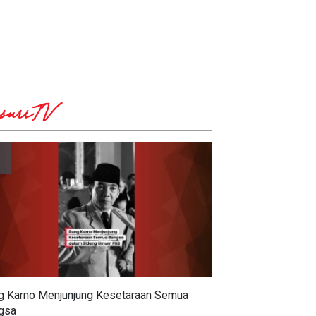
suriTV
g Karno Menjunjung Kesetaraan Semua
gsa