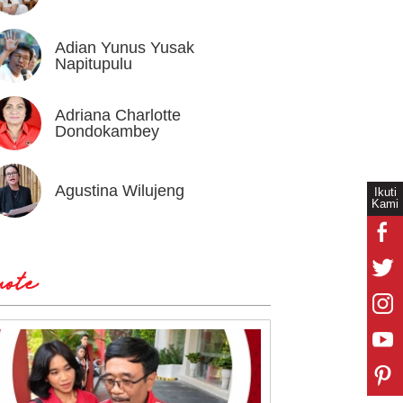
Adian Yunus Yusak
Ahok
Napitupulu
Adriana Charlotte
Alex I
Dondokambey
Agustina Wilujeng
Andi W
Ikuti
Kami
ote