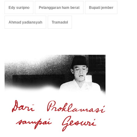
Edy suripno
Pelanggaran ham berat
Bupati jember
Ahmad yadiansyah
Tramadol