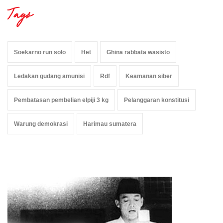
Tags
Soekarno run solo
Het
Ghina rabbata wasisto
Ledakan gudang amunisi
Rdf
Keamanan siber
Pembatasan pembelian elpiji 3 kg
Pelanggaran konstitusi
Warung demokrasi
Harimau sumatera