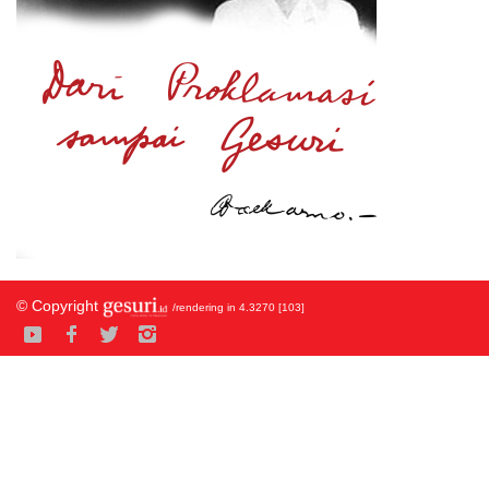
© Copyright
/rendering in 4.3270 [103]