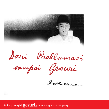
© Copyright
/rendering in 5.4947 [103]