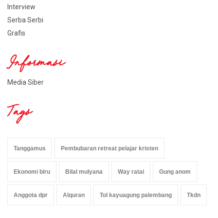
Interview
Serba Serbi
Grafis
Informasi
Media Siber
Tags
Tanggamus
Pembubaran retreat pelajar kristen
Ekonomi biru
Bilal mulyana
Way ratai
Gung anom
Anggota dpr
Alquran
Tol kayuagung palembang
Tkdn