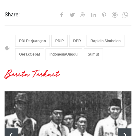
Share:
PDI Perjuangan
PDIP
DPR
Rapidin Simbolon
GerakCepat
IndonesiaUnggul
Sumut
Berita Terkait