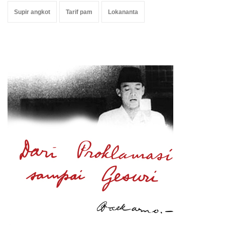
Supir angkot
Tarif pam
Lokananta