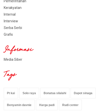
Pemerintahan
Kerakyatan
Internal
Interview
Serba Serbi
Grafis
Informasi
Media Siber
Tags
Pt kai
Solo raya
Bonatua silalahi
Dapot sinaga
Benyamin davnie
Harga padi
Rudi center