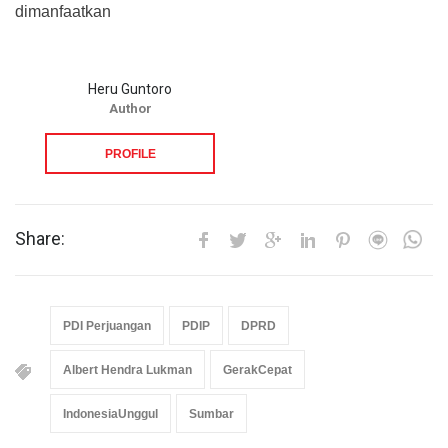
dimanfaatkan
Heru Guntoro
Author
PROFILE
Share:
PDI Perjuangan
PDIP
DPRD
Albert Hendra Lukman
GerakCepat
IndonesiaUnggul
Sumbar