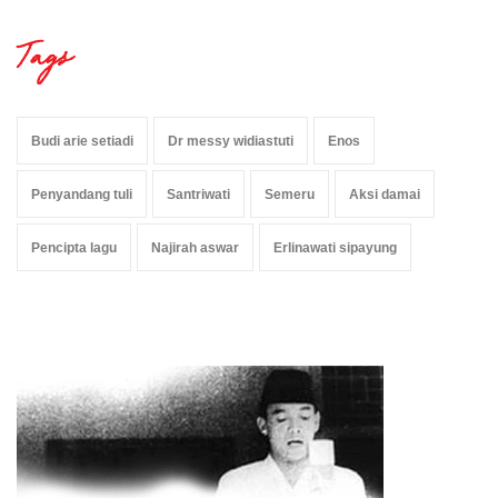
Tags
Budi arie setiadi
Dr messy widiastuti
Enos
Penyandang tuli
Santriwati
Semeru
Aksi damai
Pencipta lagu
Najirah aswar
Erlinawati sipayung