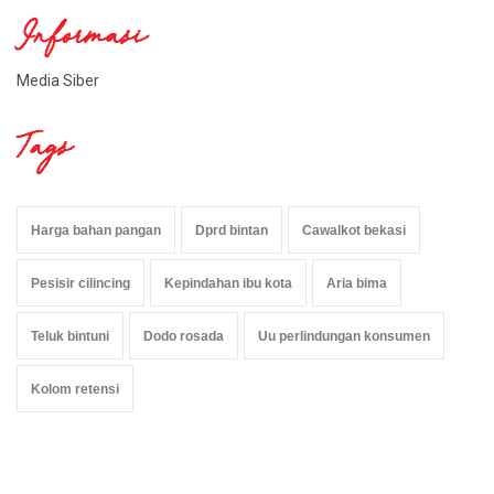
Informasi
Media Siber
Tags
Harga bahan pangan
Dprd bintan
Cawalkot bekasi
Pesisir cilincing
Kepindahan ibu kota
Aria bima
Teluk bintuni
Dodo rosada
Uu perlindungan konsumen
Kolom retensi