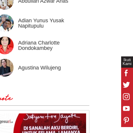
Abdullah Azwar Anas
Ahmad
Adian Yunus Yusak
Ahok
Napitupulu
Adriana Charlotte
Alex I
Dondokambey
Ikuti
Kami
Agustina Wilujeng
Andi W
ote