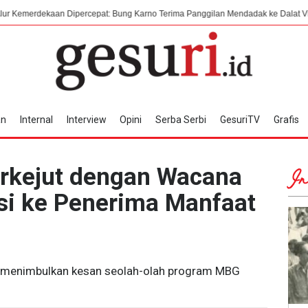
 Dipercepat: Bung Karno Terima Panggilan Mendadak ke Dalat Vietnam
Me
an
Internal
Interview
Opini
Serba Serbi
GesuriTV
Grafis
erkejut dengan Wacana
In
si ke Penerima Manfaat
tru menimbulkan kesan seolah-olah program MBG