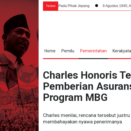
logis yang Drastis Pada Pihak Jepang
6 Agustus 1945, Alur Kemerdekaan
Terkini
Home
Pemilu
Pemerintahan
Kerakyat
Charles Honoris T
Pemberian Asuran
Program MBG
Charles menilai, rencana tersebut jus
membahayakan nyawa penerimanya.