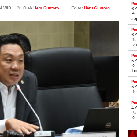
Pe
44 WIB
Oleh
Heru Guntoro
Editor
Heru Guntoro
6 
Pe
Je
Pe
6 
Bu
Da
Pe
5 
Ke
Ti
Pe
5 
Bo
Pe
4 
Pa
Ke