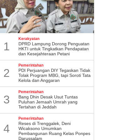
Kerakyatan
1
DPRD Lampung Dorong Penguatan
HKTI untuk Tingkatkan Pendapatan
dan Kesejahteraan Petani
Pemerintahan
2
PDI Perjuangan DIY Tegaskan Tidak
Tolak Program MBG, tapi Soroti Tata
Kelola dan Anggaran
Pemerintahan
3
Bang Dhin Desak Usut Tuntas
Puluhan Jemaah Umrah yang
Tertahan di Jeddah
Pemerintahan
​Reses di Trenggalek, Deni
4
Wicaksono Umumkan
Pembangunan Ruang Kelas Ponpes
Darussalam