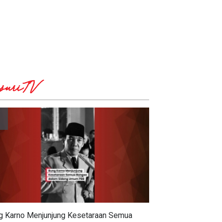
suriTV
au Inovasi 'Bang Jali' di
El Niño 2026 Melampaui
el, Risma Puji
Level Kuat, Abdul Azis Desak
bangunan Berbasis
Pemerintah Serius Tangani
tisipasi Warga
Ancaman Dampak Kekeringan
g Karno Menjunjung Kesetaraan Semua