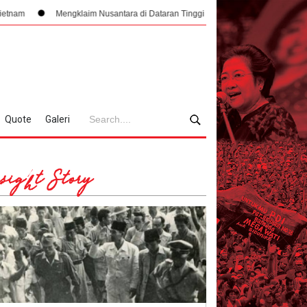
ngklaim Nusantara di Dataran Tinggi Vietnam, Arsitektur Geopolitik Republik di
Quote
Galeri
sight Story