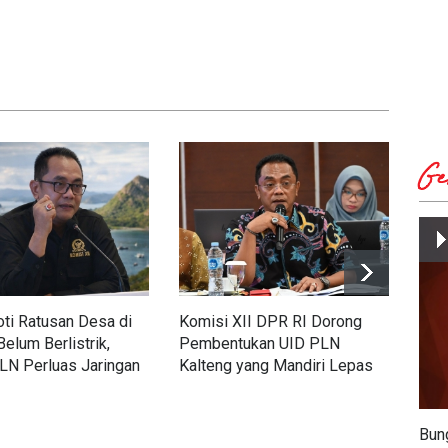
Ge
ti Ratusan Desa di
Komisi XII DPR RI Dorong
Tinj
Belum Berlistrik,
Pembentukan UID PLN
Jaks
LN Perluas Jaringan
Kalteng yang Mandiri Lepas
Pem
Pelosok
dari Kalsel
Par
Bun