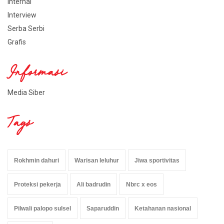
Internal
Interview
Serba Serbi
Grafis
Informasi
Media Siber
Tags
Rokhmin dahuri
Warisan leluhur
Jiwa sportivitas
Proteksi pekerja
Ali badrudin
Nbrc x eos
Pilwali palopo sulsel
Saparuddin
Ketahanan nasional