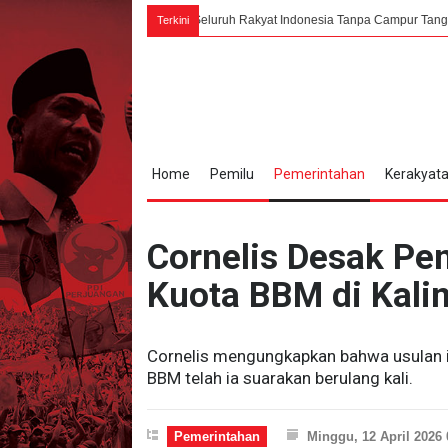
g Karno: PPKI Milik Seluruh Rakyat Indonesia Tanpa Campur Tangan Asing
Terkini
Home
Pemilu
Pemerintahan
Kerakyat
Cornelis Desak Pe
Kuota BBM di Kali
Cornelis mengungkapkan bahwa usulan i
BBM telah ia suarakan berulang kali.
Pemerintahan
Minggu, 12 April 2026