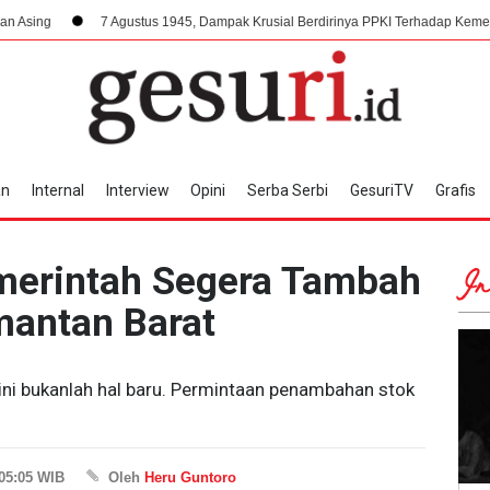
7 Agustus 1945, Dampak Krusial Berdirinya PPKI Terhadap Kemerdekaan Indones
an
Internal
Interview
Opini
Serba Serbi
GesuriTV
Grafis
merintah Segera Tambah
In
mantan Barat
ni bukanlah hal baru. Permintaan penambahan stok
 05:05 WIB
Oleh
Heru Guntoro