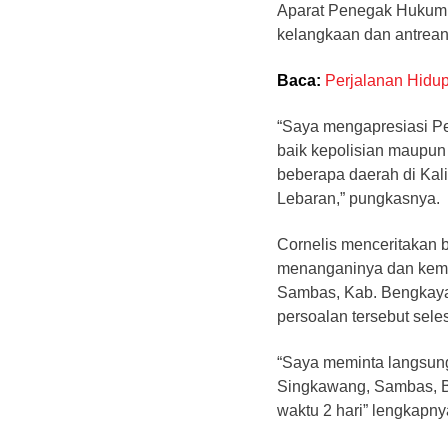
Aparat Penegak Hukum 
kelangkaan dan antrean
Baca:
Perjalanan Hidu
“Saya mengapresiasi P
baik kepolisian maupun 
beberapa daerah di Kal
Lebaran,” pungkasnya.
Cornelis menceritakan 
menanganinya dan kemu
Sambas, Kab. Bengkaya
persoalan tersebut sele
“Saya meminta langsung
Singkawang, Sambas, B
waktu 2 hari” lengkapny