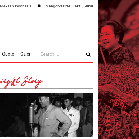
ia
Mengorkestrasi Faksi, Sukarno, PPKI, dan Manajemen Konflik Internal 
Quote
Galeri
sight Story