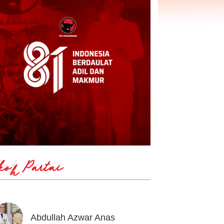
koh Partai
Abdullah Azwar Anas
Ahmad