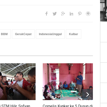
BBM
GerakCepat
IndonesiaUnggul
Kalbar
 STM Hilir, Sofyan
Cornelis Kunker ke 5 Dusun di
Sem