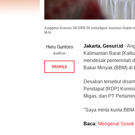
Anggota Komisi XII DPR RI sekaligus mantan Gubernur
M.H.
Jakarta, Gesuri.id
- Ang
Heru Guntoro
Kalimantan Barat (Kalbar
Author
mendesak pemerintah d
PROFILE
Bakar Minyak (BBM) di P
Desakan tersebut disa
Pendapat (RDP) Komisi
Migas, dan PT Pertamina
"Saya minta kuota BBM d
Baca:
Mengenal Sosok 