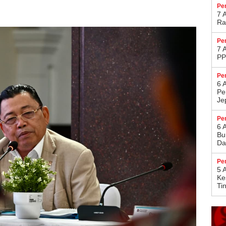
Pe
7 
Ra
Pe
7 
PP
Pe
6 
Pe
Je
Pe
6 
Bu
Da
Pe
5 
Ke
Ti