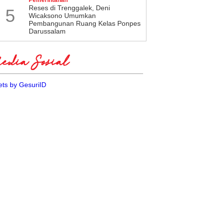
​Reses di Trenggalek, Deni
olin Ingatkan ASN Tetap
Wibowo Prasetyo Ingatkan
5
Wicaksono Umumkan
simal Layani Warga di
Pentingnya Keadilan
Pembangunan Ruang Kelas Ponpes
a Efisiensi
Antargenerasi
Darussalam
dia Sosial
ts by GesuriID