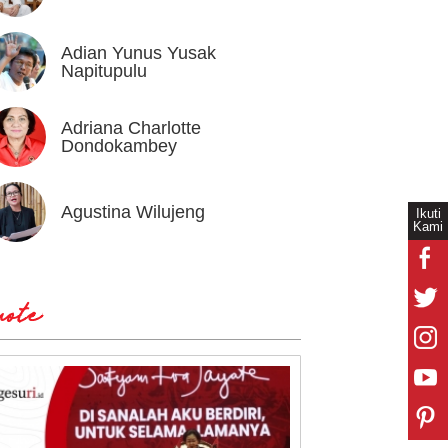
Adian Yunus Yusak
Ahok
Napitupulu
Adriana Charlotte
Alex I
Dondokambey
Agustina Wilujeng
Andi W
Ikuti
Kami
ote