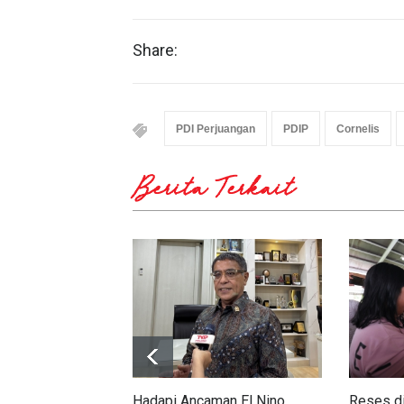
Share:
PDI Perjuangan
PDIP
Cornelis
Berita Terkait
Hadapi Ancaman El Nino,
Reses di