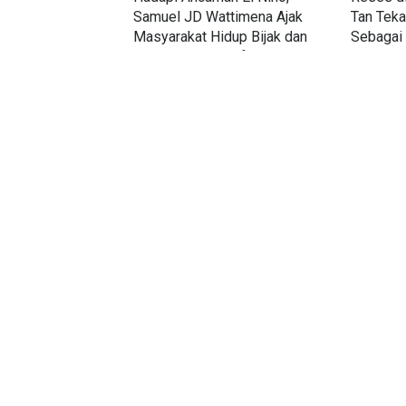
Samuel JD Wattimena Ajak
Tan Teka
Masyarakat Hidup Bijak dan
Sebagai
Kembali ke Kearifan Lokal
Depan