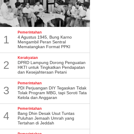
Pemerintahan
1
4 Agustus 1945, Bung Karno
Mengambil Peran Sentral
Mematangkan Format PPKI
Kerakyatan
2
DPRD Lampung Dorong Penguatan
HKTI untuk Tingkatkan Pendapatan
dan Kesejahteraan Petani
Pemerintahan
3
PDI Perjuangan DIY Tegaskan Tidak
Tolak Program MBG, tapi Soroti Tata
Kelola dan Anggaran
Pemerintahan
4
Bang Dhin Desak Usut Tuntas
Puluhan Jemaah Umrah yang
Tertahan di Jeddah
arakkan HUT Ke-81 RI,
Soal Skema Biaya Haji Baru,
Pemerintahan