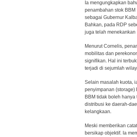
Ia mengungkapkan bahwa
penambahan stok BBM te
sebagai Gubernur Kalbar
Bahkan, pada RDP sebel
juga telah menekankan h
Menurut Cornelis, pena
mobilitas dan perekono
signifikan. Hal ini ter
terjadi di sejumlah wila
Selain masalah kuota, i
penyimpanan (storage) 
BBM tidak boleh hanya t
distribusi ke daerah-dae
kelangkaan.
Meski memberikan catata
bersikap objektif. Ia m