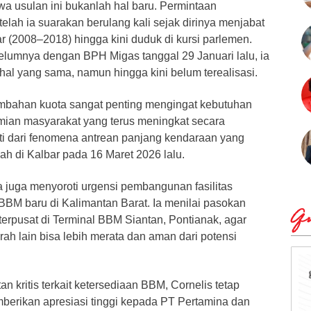
 usulan ini bukanlah hal baru. Permintaan
lah ia suarakan berulang kali sejak dirinya menjabat
 (2008–2018) hingga kini duduk di kursi parlemen.
umnya dengan BPH Migas tanggal 29 Januari lalu, ia
al yang sama, namun hingga kini belum terealisasi.
mbahan kuota sangat penting mengingat kebutuhan
mian masyarakat yang terus meningkat secara
bukti dari fenomena antrean panjang kendaraan yang
yah di Kalbar pada 16 Maret 2026 lalu.
a juga menyoroti urgensi pembangunan fasilitas
BBM baru di Kalimantan Barat. Ia menilai pasokan
Qu
erpusat di Terminal BBM Siantan, Pontianak, agar
rah lain bisa lebih merata dan aman dari potensi
n kritis terkait ketersediaan BBM, Cornelis tetap
emberikan apresiasi tinggi kepada PT Pertamina dan