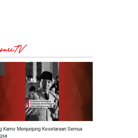
suriTV
g Karno Menjunjung Kesetaraan Semua
gsa