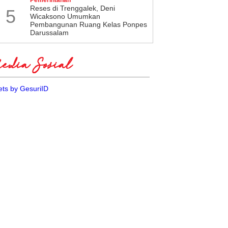
​Reses di Trenggalek, Deni
5
Wicaksono Umumkan
Pembangunan Ruang Kelas Ponpes
Darussalam
dia Sosial
ts by GesuriID