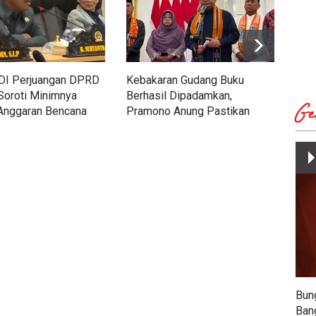
PDI Perjuangan DPRD
Kebakaran Gudang Buku
Har
Soroti Minimnya
Berhasil Dipadamkan,
Pene
Ge
 Anggaran Bencana
Pramono Anung Pastikan
Min
ahanan Pangan 2027
KBM di SDN Srengseng
dan
Sawah 04 Tetap Normal
Bun
Ban