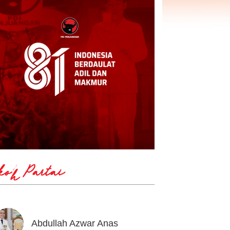
koh Partai
Abdullah Azwar Anas
Ahmad