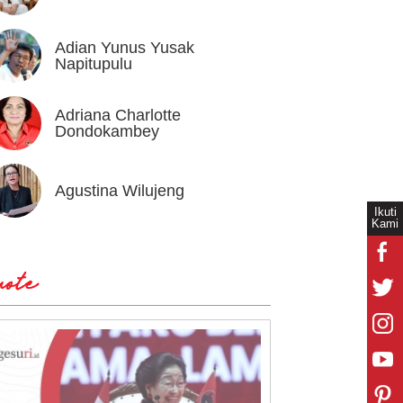
Adian Yunus Yusak
Ahok
Napitupulu
Adriana Charlotte
Alex I
Dondokambey
Agustina Wilujeng
Andi W
Ikuti
Kami
ote