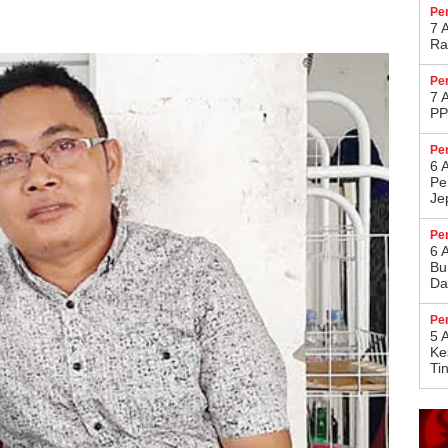
Pe
7 
Ra
Pe
7 
PP
Pe
6 
Pe
Je
Pe
6 
Bu
Da
Pe
5 
Ke
Ti