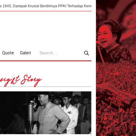
sial Berdirinya PPKI Terhadap Kemerdekaan Indonesia
Mengorkestrasi Fa
Quote
Galeri
sight Story