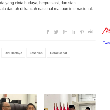
a yang cinta budaya, berprestasi, dan siap
ta daerah di kancah nasional maupun internasional.
Me
Twee
Didi Hartoyo
kesenian
GerakCepat