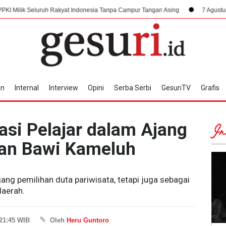
 Rakyat Indonesia Tanpa Campur Tangan Asing
7 Agustus 1945, Dampak Kru
an
Internal
Interview
Opini
Serba Serbi
GesuriTV
Grafis
asi Pelajar dalam Ajang
In
dan Bawi Kameluh
ang pemilihan duta pariwisata, tetapi juga sebagai
daerah.
 21:45 WIB
Oleh
Heru Guntoro