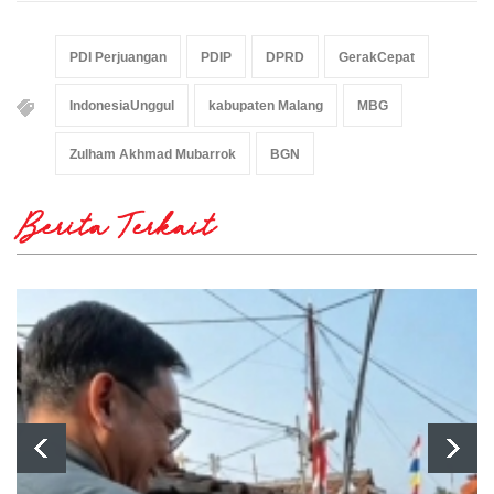
PDI Perjuangan
PDIP
DPRD
GerakCepat
IndonesiaUnggul
kabupaten Malang
MBG
Zulham Akhmad Mubarrok
BGN
Berita Terkait