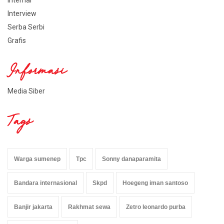
Interview
Serba Serbi
Grafis
Informasi
Media Siber
Tags
Warga sumenep
Tpc
Sonny danaparamita
Bandara internasional
Skpd
Hoegeng iman santoso
Banjir jakarta
Rakhmat sewa
Zetro leonardo purba