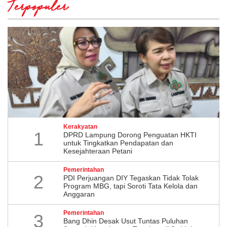
Terpopuler
Kerakyatan
1
DPRD Lampung Dorong Penguatan HKTI
untuk Tingkatkan Pendapatan dan
Kesejahteraan Petani
Pemerintahan
2
PDI Perjuangan DIY Tegaskan Tidak Tolak
Program MBG, tapi Soroti Tata Kelola dan
Anggaran
Pemerintahan
3
Bang Dhin Desak Usut Tuntas Puluhan