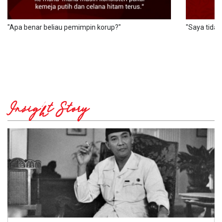
"Apa benar beliau pemimpin korup?"
"Saya tidak
Insight Story