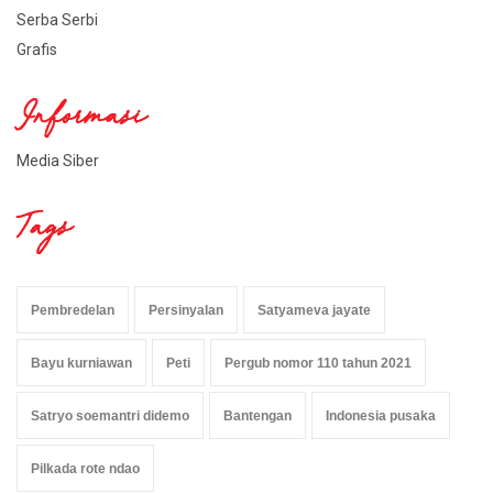
Serba Serbi
Grafis
Informasi
Media Siber
Tags
Pembredelan
Persinyalan
Satyameva jayate
Bayu kurniawan
Peti
Pergub nomor 110 tahun 2021
Satryo soemantri didemo
Bantengan
Indonesia pusaka
Pilkada rote ndao