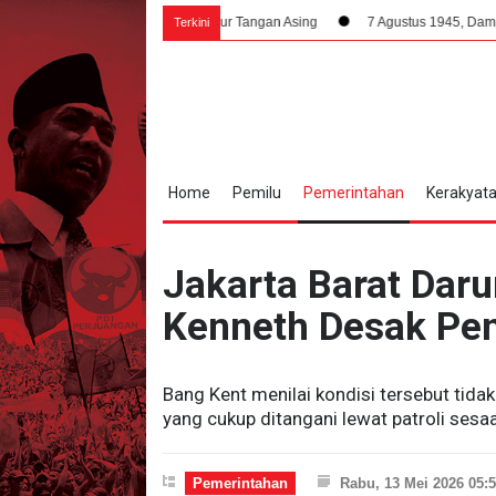
ndonesia Tanpa Campur Tangan Asing
7 Agustus 1945, Dampak Krusial Ber
Terkini
Home
Pemilu
Pemerintahan
Kerakyat
Jakarta Barat Daru
Kenneth Desak Pem
Bang Kent menilai kondisi tersebut tidak
yang cukup ditangani lewat patroli sesaa
Pemerintahan
Rabu, 13 Mei 2026 05: