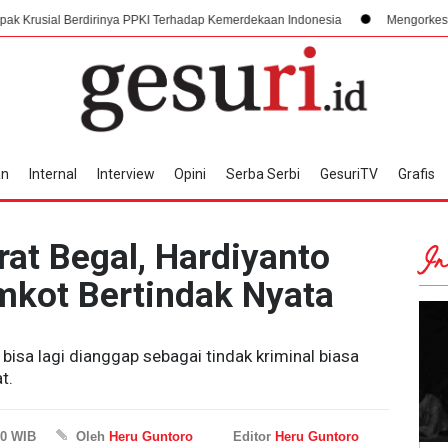
dirinya PPKI Terhadap Kemerdekaan Indonesia
Mengorkestrasi Faksi, Suka
an
Internal
Interview
Opini
Serba Serbi
GesuriTV
Grafis
rat Begal, Hardiyanto
In
kot Bertindak Nyata
 bisa lagi dianggap sebagai tindak kriminal biasa
t.
50 WIB
Oleh
Heru Guntoro
Editor
Heru Guntoro