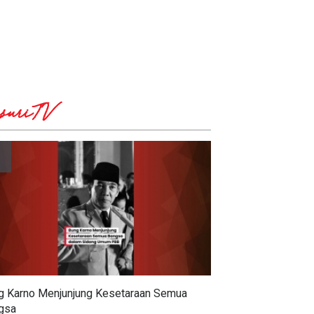
diyanto Kenneth Dukung
Wujudkan Hunian Layak, Ketua
rbitan Obligasi Rp5,2 T,
Komisi A DPRD Kota
suriTV
ta Fokus Proyek Produktif
Yogyakarta Susanto Dwi
 Transparan
Antoro Dorong Kolaborasi
Non-APBD
g Karno Menjunjung Kesetaraan Semua
gsa