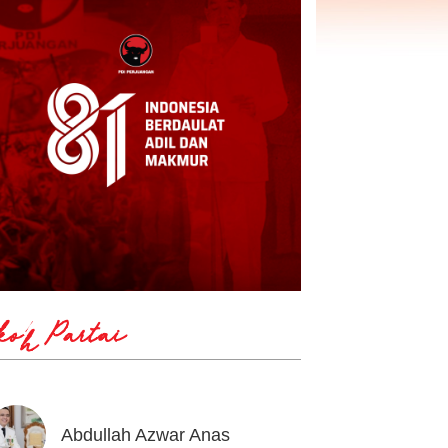
koh Partai
Abdullah Azwar Anas
Ahmad