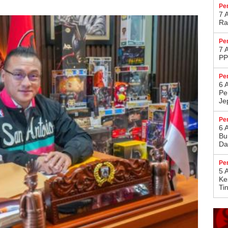
Pe
7 
Ra
Pe
7 
PP
Pe
6 
Pe
Je
Pe
6 
Bu
Da
Pe
5 
Ke
Ti