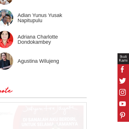
Adian Yunus Yusak
Ahok
Napitupulu
Adriana Charlotte
Alex I
Dondokambey
Ikuti
Kami
Agustina Wilujeng
Andi W
ote