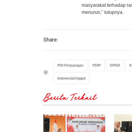
masyarakat terhadap ra
menurun," tutupnya.
Share:
PDI Perjuangan
PDIP
DPRD
K
IndonesiaUnggul
Berita Terkait