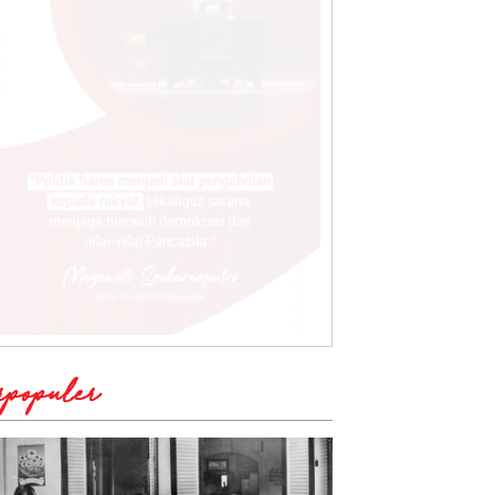
rpopuler