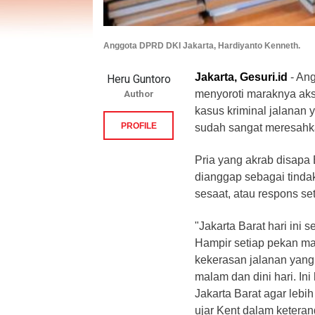
Anggota DPRD DKI Jakarta, Hardiyanto Kenneth.
Jakarta, Gesuri.id
- An
Heru Guntoro
menyoroti maraknya aksi
Author
kasus kriminal jalanan y
PROFILE
sudah sangat meresahk
Pria yang akrab disapa B
dianggap sebagai tindak
sesaat, atau respons set
"Jakarta Barat hari in
Hampir setiap pekan ma
kekerasan jalanan yang
malam dan dini hari. In
Jakarta Barat agar lebi
ujar Kent dalam keteran