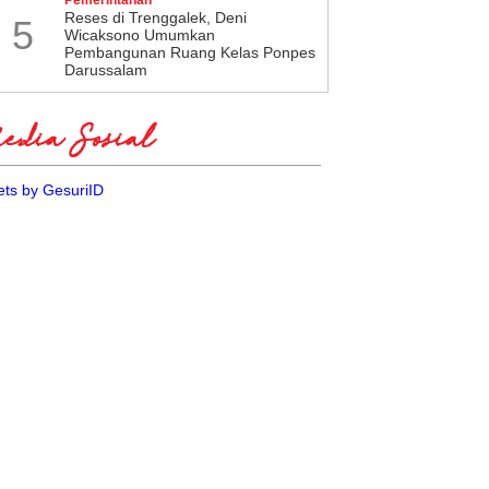
​Reses di Trenggalek, Deni
5
Wicaksono Umumkan
Pembangunan Ruang Kelas Ponpes
Darussalam
dia Sosial
ts by GesuriID