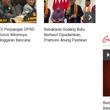
PDI Perjuangan DPRD
Kebakaran Gudang Buku
Har
Soroti Minimnya
Berhasil Dipadamkan,
Pene
Ge
 Anggaran Bencana
Pramono Anung Pastikan
Min
ahanan Pangan 2027
KBM di SDN Srengseng
dan
Sawah 04 Tetap Normal
Bun
Ban