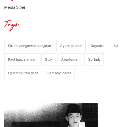
Media Siber
Tags
Sirene pengawalan pejabat
Ayam petelur
Daycare
Stj
Paul baja siahaan
Stpk
Apartemen
Spi kpk
I gusti ngurah gede
Samboja barat