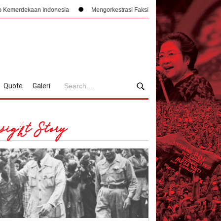
onesia
Mengorkestrasi Faksi, Sukarno, PPKI, dan Manajemen Konflik Inter
Quote
Galeri
sight Story