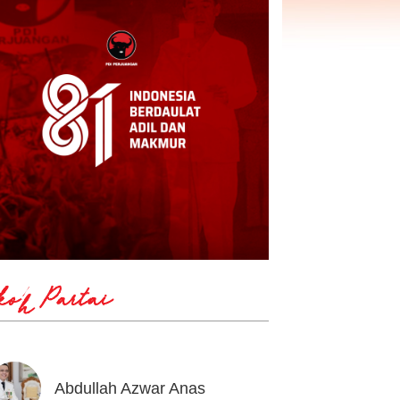
koh Partai
Abdullah Azwar Anas
Ahmad