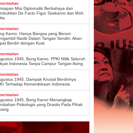
merintahan
rsiapan Misi Diplomatik Berbahaya dan
mbuktian De Facto Figur Soekarno dan Moh.
tta
merintahan
ng Karno: Hanya Bangsa yang Berani
ngambil Nasib Dalam Tangan Sendiri, Akan
pat Berdiri dengan Kuat
merintahan
Agustus 1945, Bung Karno: PPKI Milik Seluruh
kyat Indonesia Tanpa Campur Tangan Asing
merintahan
Agustus 1945, Dampak Krusial Berdirinya
KI Terhadap Kemerdekaan Indonesia
merintahan
Agustus 1945, Bung Karno Menangkap
rubahan Psikologis yang Drastis Pada Pihak
pang