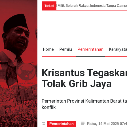
Bung Karno: PPKI Milik Seluruh Rakyat Indonesia Tanpa Campur Tangan Asing
Terkini
Home
Pemilu
Pemerintahan
Kerakyat
Krisantus Tegaska
Tolak Grib Jaya
Pemerintah Provinsi Kalimantan Barat 
konflik.
Pemerintahan
Rabu, 14 Mei 2025 07: