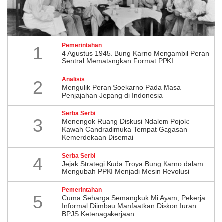
Pemerintahan
1
4 Agustus 1945, Bung Karno Mengambil Peran
Sentral Mematangkan Format PPKI
Analisis
2
Mengulik Peran Soekarno Pada Masa
Penjajahan Jepang di Indonesia
Serba Serbi
3
Menengok Ruang Diskusi Ndalem Pojok:
Kawah Candradimuka Tempat Gagasan
Kemerdekaan Disemai
Serba Serbi
4
Jejak Strategi Kuda Troya Bung Karno dalam
Mengubah PPKI Menjadi Mesin Revolusi
Pemerintahan
5
Cuma Seharga Semangkuk Mi Ayam, Pekerja
Informal Diimbau Manfaatkan Diskon Iuran
BPJS Ketenagakerjaan