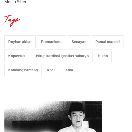
Media Siber
Tags
Royhan akbar
Premanisme
Senayan
Pantai mandiri
Kopassus
Uskup kardinal ignatius suharyo
Hutan
Kandang banteng
Kpai
Jatim