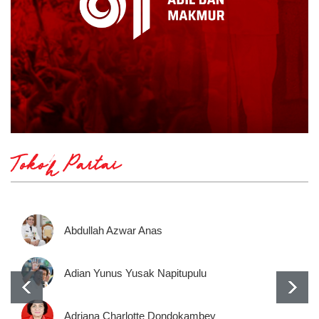
Tokoh Partai
Abdullah Azwar Anas
Adian Yunus Yusak Napitupulu
Adriana Charlotte Dondokambey