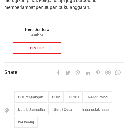
merugikan pihak ketiga, tetapi juga berpotensi
memperlambat penutupan buku anggaran.
Heru Guntoro
Author
PROFILE
Share:
PDI Perjuangan
PDIP
DPRD
Kader Partai
Natala Sumedha
GerakCepat
IndonesiaUnggul
karawang