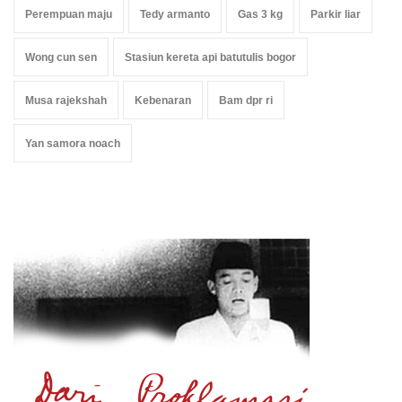
Perempuan maju
Tedy armanto
Gas 3 kg
Parkir liar
Wong cun sen
Stasiun kereta api batutulis bogor
Musa rajekshah
Kebenaran
Bam dpr ri
Yan samora noach