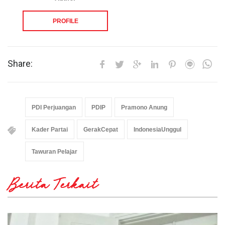
PROFILE
Share:
PDI Perjuangan
PDIP
Pramono Anung
Kader Partai
GerakCepat
IndonesiaUnggul
Tawuran Pelajar
Berita Terkait