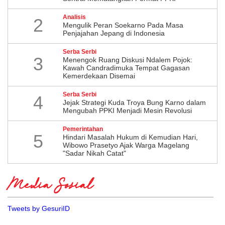
Analisis
2
Mengulik Peran Soekarno Pada Masa
Penjajahan Jepang di Indonesia
Serba Serbi
3
Menengok Ruang Diskusi Ndalem Pojok:
Kawah Candradimuka Tempat Gagasan
Kemerdekaan Disemai
Serba Serbi
4
Jejak Strategi Kuda Troya Bung Karno dalam
Mengubah PPKI Menjadi Mesin Revolusi
Pemerintahan
5
Hindari Masalah Hukum di Kemudian Hari,
Wibowo Prasetyo Ajak Warga Magelang
"Sadar Nikah Catat"
Media Sosial
Tweets by GesuriID