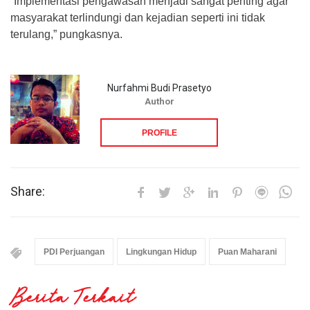
“Implementasi pengawasan menjadi sangat penting agar
masyarakat terlindungi dan kejadian seperti ini tidak
terulang,” pungkasnya.
Nurfahmi Budi Prasetyo
Author
PROFILE
Share:
PDI Perjuangan
Lingkungan Hidup
Puan Maharani
Berita Terkait