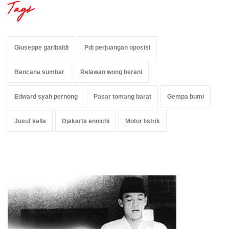
Tags
Giuseppe garibaldi
Pdi perjuangan oposisi
Bencana sumbar
Relawan wong berani
Edward syah pernong
Pasar tomang barat
Gempa bumi
Jusuf kalla
Djakarta ennichi
Motor listrik