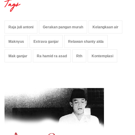
Tags
Raja juli antoni
Gerakan pangan murah
Kelangkaan air
Maknyus
Extrava ganjar
Relawan shanty alda
Mak ganjar
Ra hamid ra asad
Rth
Kontemplasi