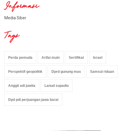
Informasi
Media Siber
Tags
Perda pemuda
Arifai muin
Sertifikat
Israel
Perspektif geopolitik
Dprd gunung mas
Samsul riduan
Anggit adi juwita
Lanud supadio
Dpd pdi perjuangan jawa barat