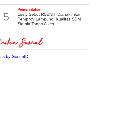
gkawang Tjhai Chui Mie
Muhamad Bertarung di
Pemerintahan
us Konsolidasi
Penjaringan Bacawalkot
5
Lesty Sebut RSBNH 'Dianaktirikan'
Bekasi, PDI Perjuangan: Tak
Pemprov Lampung, Kualitas SDM
Sia-sia Tanpa Alkes
Ada Masalah
dia Sosial
ts by GesuriID