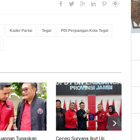
Kader Partai
Tegal
PDI Perjuangan Kota Tegal
juangan Tugaskan
Cecep Suryana Ikut Uji
Jel