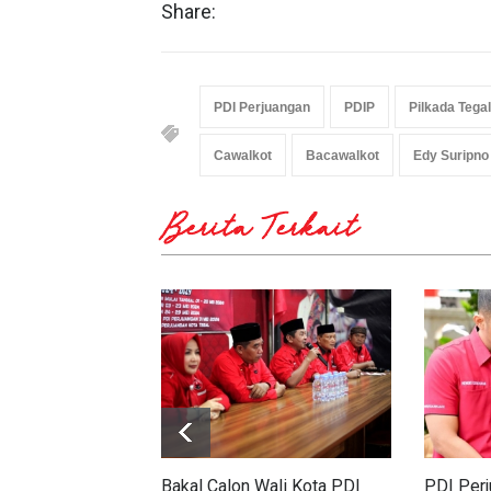
Share:
PDI Perjuangan
PDIP
Pilkada Tegal
Cawalkot
Bacawalkot
Edy Suripno
Berita Terkait
Bakal Calon Wali Kota PDI
PDI Per