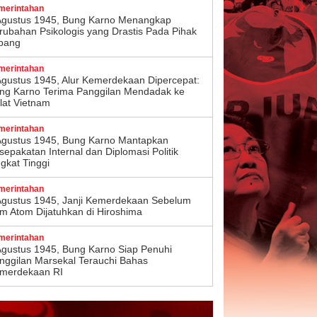
merintahan
Agustus 1945, Bung Karno Menangkap
rubahan Psikologis yang Drastis Pada Pihak
pang
merintahan
Agustus 1945, Alur Kemerdekaan Dipercepat:
ng Karno Terima Panggilan Mendadak ke
lat Vietnam
merintahan
Agustus 1945, Bung Karno Mantapkan
sepakatan Internal dan Diplomasi Politik
ngkat Tinggi
merintahan
Agustus 1945, Janji Kemerdekaan Sebelum
m Atom Dijatuhkan di Hiroshima
merintahan
Agustus 1945, Bung Karno Siap Penuhi
nggilan Marsekal Terauchi Bahas
merdekaan RI