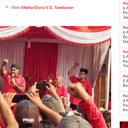
Pe
Oleh
Effatha Gloria V.G. Tamburian
6 
Pe
Je
Pe
6 
Bu
Da
Pe
5 
Ke
Ti
Pe
5 
Bo
Pe
4 
Pa
Ke