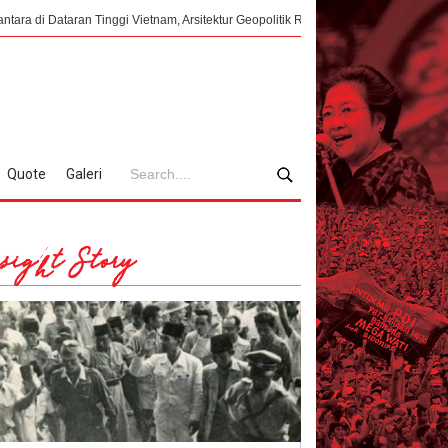
ggi Vietnam, Arsitektur Geopolitik Republik di Ujung Kekalahan Jepang
M
Quote
Galeri
sight Story