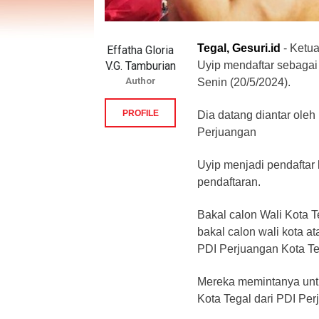
Tegal, Gesuri.id
- Ketua
Effatha Gloria
V.G. Tamburian
Uyip mendaftar sebagai 
Author
Senin (20/5/2024).
PROFILE
Dia datang diantar ole
Perjuangan
Uyip menjadi pendaftar k
pendaftaran.
Bakal calon Wali Kota 
bakal calon wali kota 
PDI Perjuangan Kota Te
Mereka memintanya untu
Kota Tegal dari PDI Per