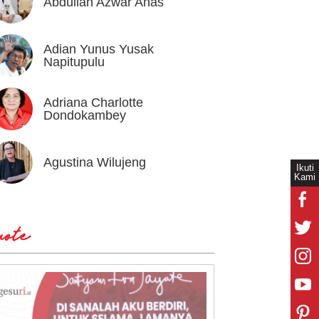
Abdullah Azwar Anas
Ahmad
Adian Yunus Yusak
Ahok
Napitupulu
Adriana Charlotte
Alex I
Dondokambey
Agustina Wilujeng
Andi W
Ikuti
Kami
ote