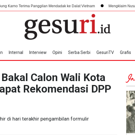
 Panggilan Mendadak ke Dalat Vietnam
Mengklaim Nusantara di Dataran Tin
an
Internal
Interview
Opini
Serba Serbi
GesuriTV
Grafis
 Bakal Calon Wali Kota
In
 Dapat Rekomendasi DPP
ir di hari terakhir pengambilan formulir