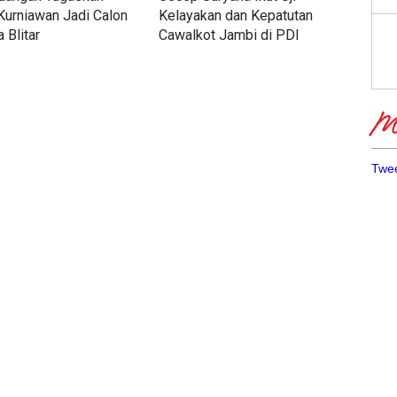
urniawan Jadi Calon
Kelayakan dan Kepatutan
Sin
 Blitar
Cawalkot Jambi di PDI
Fok
Perjuangan
Me
Twee