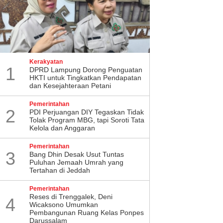
Kerakyatan
1
DPRD Lampung Dorong Penguatan
HKTI untuk Tingkatkan Pendapatan
dan Kesejahteraan Petani
Pemerintahan
2
PDI Perjuangan DIY Tegaskan Tidak
Tolak Program MBG, tapi Soroti Tata
Kelola dan Anggaran
Pemerintahan
3
Bang Dhin Desak Usut Tuntas
Puluhan Jemaah Umrah yang
Tertahan di Jeddah
Pemerintahan
​Reses di Trenggalek, Deni
4
Wicaksono Umumkan
Pembangunan Ruang Kelas Ponpes
ang Pemilihan Wali Kota
Tri Adhianto dan Mochtar
Darussalam