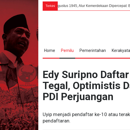
Jepang
6 Agustus 1945, Alur Kemerdekaan Dipercepat: Bung Karno Terima
Terkini
Home
Pemilu
Pemerintahan
Kerakyat
Edy Suripno Daftar
Tegal, Optimistis
PDI Perjuangan
Uyip menjadi pendaftar ke-10 atau terakh
pendaftaran.