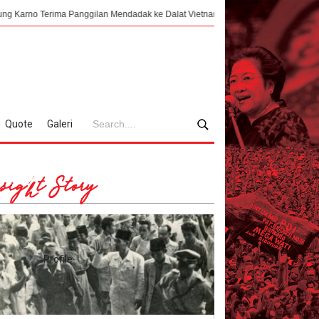
ima Panggilan Mendadak ke Dalat Vietnam
Mengklaim Nusantara di Dataran
Quote
Galeri
sight Story
Profile