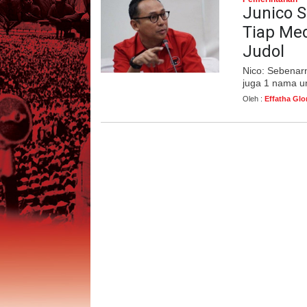
Junico S
Tiap Me
Judol
Nico: Sebenarn
juga 1 nama u
Oleh :
Effatha Glo