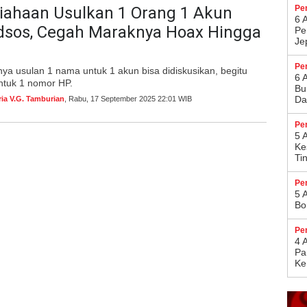
iahaan Usulkan 1 Orang 1 Akun
Pe
6 
dsos, Cegah Maraknya Hoax Hingga
Pe
Je
Pe
ya usulan 1 nama untuk 1 akun bisa didiskusikan, begitu
6 
ntuk 1 nomor HP.
Bu
Da
ria V.G. Tamburian
, Rabu, 17 September 2025 22:01 WIB
Pe
5 
Ke
Ti
Pe
5 
Bo
Pe
4 
Pa
Ke