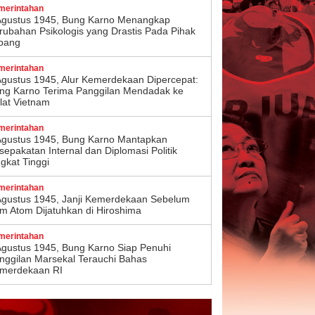
merintahan
Agustus 1945, Bung Karno Menangkap
rubahan Psikologis yang Drastis Pada Pihak
pang
merintahan
Agustus 1945, Alur Kemerdekaan Dipercepat:
ng Karno Terima Panggilan Mendadak ke
lat Vietnam
merintahan
Agustus 1945, Bung Karno Mantapkan
sepakatan Internal dan Diplomasi Politik
ngkat Tinggi
merintahan
Agustus 1945, Janji Kemerdekaan Sebelum
m Atom Dijatuhkan di Hiroshima
merintahan
Agustus 1945, Bung Karno Siap Penuhi
nggilan Marsekal Terauchi Bahas
merdekaan RI