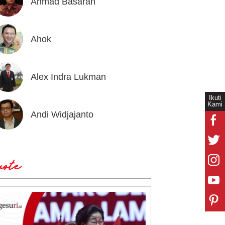
Ahmad Basarah
Andika
Ahok
Andrea
Alex Indra Lukman
Anton 
Ikuti
Kami
Andi Widjajanto
Aria B
ote