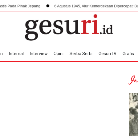
ak Jepang
6 Agustus 1945, Alur Kemerdekaan Dipercepat: Bung Karno Ter
an
Internal
Interview
Opini
Serba Serbi
GesuriTV
Grafis
In