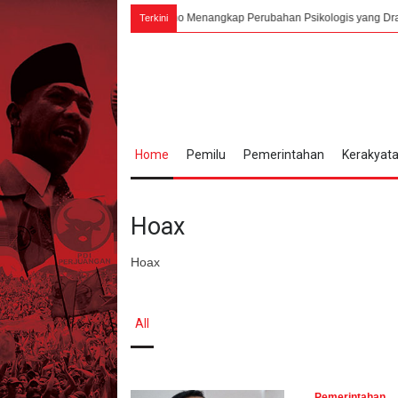
ustus 1945, Bung Karno Menangkap Perubahan Psikologis yang Drastis Pada Pih
Terkini
Home
Pemilu
Pemerintahan
Kerakyat
Hoax
Hoax
All
Pemerintahan