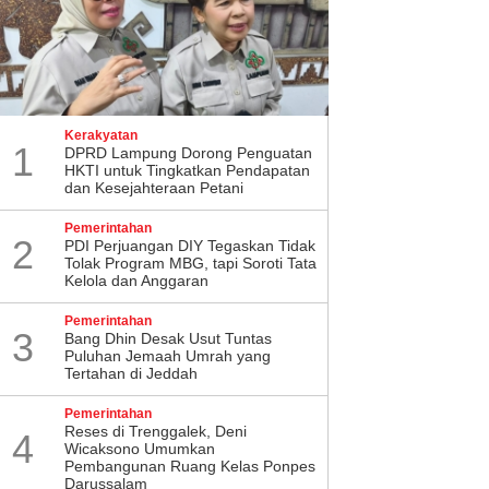
Kerakyatan
1
DPRD Lampung Dorong Penguatan
HKTI untuk Tingkatkan Pendapatan
dan Kesejahteraan Petani
Pemerintahan
2
PDI Perjuangan DIY Tegaskan Tidak
Tolak Program MBG, tapi Soroti Tata
Kelola dan Anggaran
Pemerintahan
3
Bang Dhin Desak Usut Tuntas
Puluhan Jemaah Umrah yang
Tertahan di Jeddah
Pemerintahan
​Reses di Trenggalek, Deni
4
Wicaksono Umumkan
Pembangunan Ruang Kelas Ponpes
Darussalam