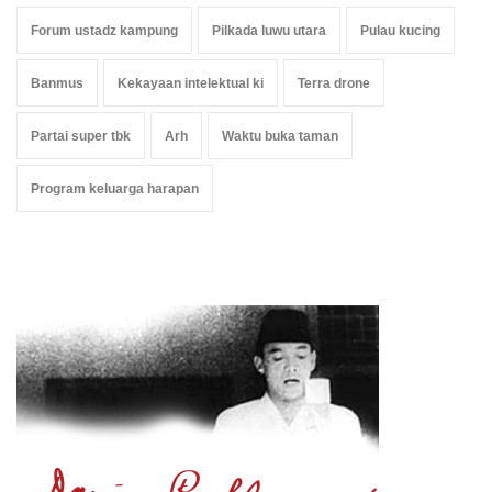
Forum ustadz kampung
Pilkada luwu utara
Pulau kucing
Banmus
Kekayaan intelektual ki
Terra drone
Partai super tbk
Arh
Waktu buka taman
Program keluarga harapan