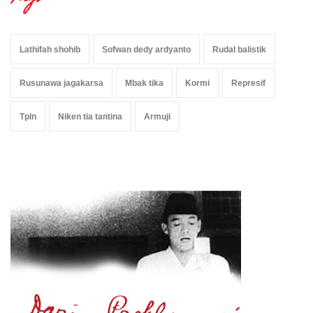
Lathifah shohib
Sofwan dedy ardyanto
Rudal balistik
Rusunawa jagakarsa
Mbak tika
Kormi
Represif
Tpln
Niken tia tantina
Armuji