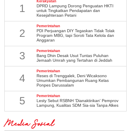
Kerakyatan
1
DPRD Lampung Dorong Penguatan HKTI
untuk Tingkatkan Pendapatan dan
Kesejahteraan Petani
Pemerintahan
2
PDI Perjuangan DIY Tegaskan Tidak Tolak
Program MBG, tapi Soroti Tata Kelola dan
Anggaran
Pemerintahan
3
Bang Dhin Desak Usut Tuntas Puluhan
Jemaah Umrah yang Tertahan di Jeddah
Pemerintahan
4
​Reses di Trenggalek, Deni Wicaksono
Umumkan Pembangunan Ruang Kelas
Ponpes Darussalam
Pemerintahan
5
Lesty Sebut RSBNH 'Dianaktirikan' Pemprov
Lampung, Kualitas SDM Sia-sia Tanpa Alkes
Media Sosial