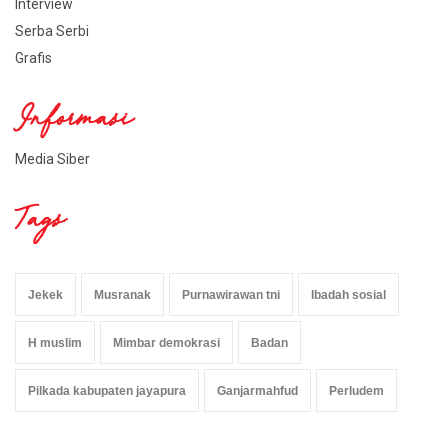
Interview
Serba Serbi
Grafis
Informasi
Media Siber
Tags
Jekek
Musranak
Purnawirawan tni
Ibadah sosial
H muslim
Mimbar demokrasi
Badan
Pilkada kabupaten jayapura
Ganjarmahfud
Perludem