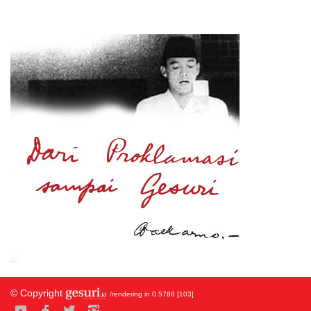
© Copyright
/rendering in 0.5788 [103]