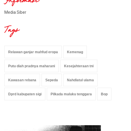
Informasi
Media Siber
Tags
Relawan ganjar mahfud eropa
Kemenag
Putu diah pradnya maharani
Kesejahteraan tni
Kawasan rebana
Sepeda
Nahdlatul ulama
Dprd kabupaten sigi
Pilkada maluku tenggara
Bop