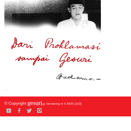
© Copyright
/rendering in 0.5935 [103]