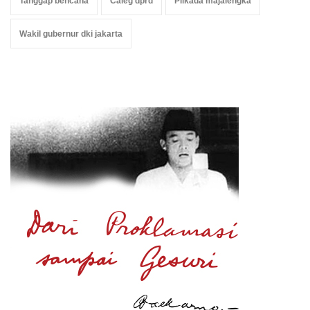
Tanggap bencana
Caleg dprd
Pilkada majalengka
Wakil gubernur dki jakarta