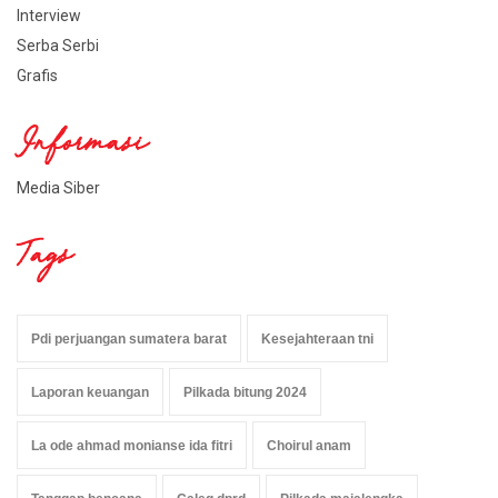
Interview
Serba Serbi
Grafis
Informasi
Media Siber
Tags
Pdi perjuangan sumatera barat
Kesejahteraan tni
Laporan keuangan
Pilkada bitung 2024
La ode ahmad monianse ida fitri
Choirul anam