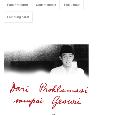
Pasar modern
Godam denok
Pulau tujuh
Lampung barat