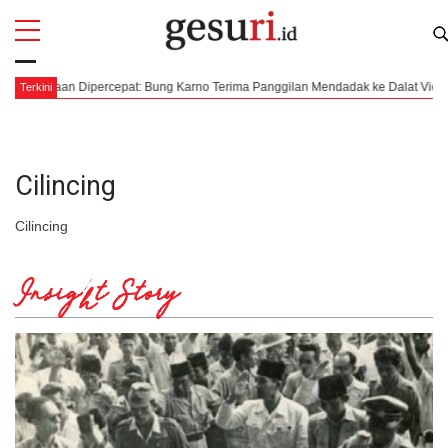
All
Profi
rdekaan Dipercepat: Bung Karno Terima Panggilan Mendadak ke Dalat Vietnam
Terkini
Cilincing
Cilincing
Insight Story