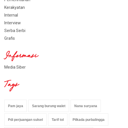
Kerakyatan
Internal
Interview
Serba Serbi
Grafis
Informasi
Media Siber
Tags
Pam jaya
Sarang burung walet
Nana suryana
Pdi perjuangan sulsel
Tarif tol
Pilkada purbalingga