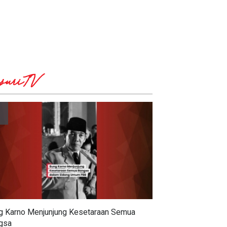
suriTV
g Karno Menjunjung Kesetaraan Semua
gsa