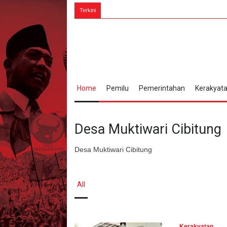
7 
Terkini
Home
Pemilu
Pemerintahan
Kerakyat
Desa Muktiwari Cibitung
Desa Muktiwari Cibitung
All
Kerakyatan