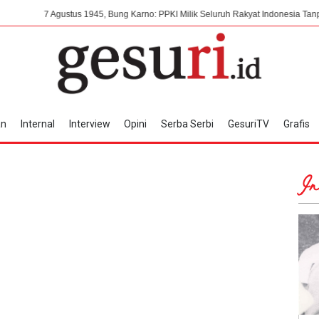
Agustus 1945, Bung Karno: PPKI Milik Seluruh Rakyat Indonesia Tanpa Campur T
an
Internal
Interview
Opini
Serba Serbi
GesuriTV
Grafis
In