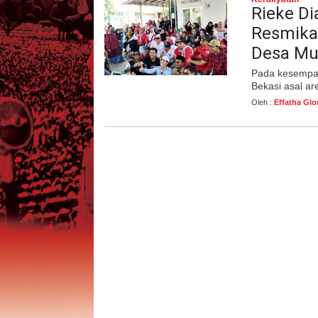
Rieke Di
Resmikan
Desa Muk
Pada kesempat
Bekasi asal ar
Oleh :
Effatha Glo