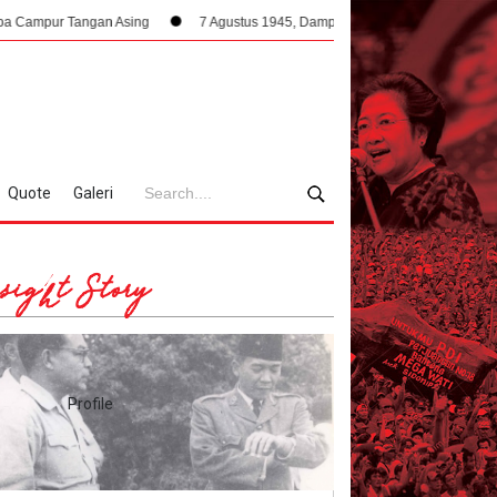
angan Asing
7 Agustus 1945, Dampak Krusial Berdirinya PPKI Terhadap K
Quote
Galeri
sight Story
Profile