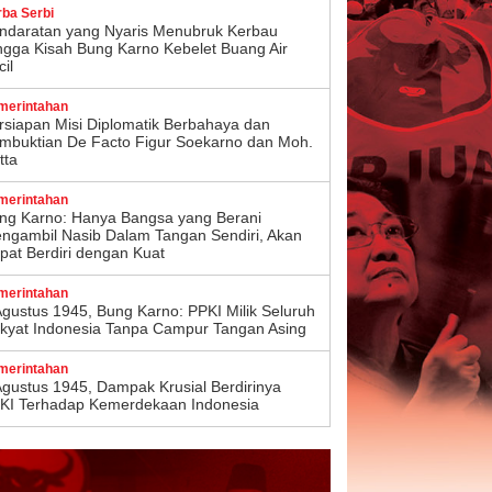
rba Serbi
ndaratan yang Nyaris Menubruk Kerbau
ngga Kisah Bung Karno Kebelet Buang Air
il
merintahan
rsiapan Misi Diplomatik Berbahaya dan
mbuktian De Facto Figur Soekarno dan Moh.
tta
merintahan
ng Karno: Hanya Bangsa yang Berani
ngambil Nasib Dalam Tangan Sendiri, Akan
pat Berdiri dengan Kuat
merintahan
Agustus 1945, Bung Karno: PPKI Milik Seluruh
kyat Indonesia Tanpa Campur Tangan Asing
merintahan
Agustus 1945, Dampak Krusial Berdirinya
KI Terhadap Kemerdekaan Indonesia