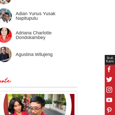
Adian Yunus Yusak
Ahok
Napitupulu
Adriana Charlotte
Alex I
Dondokambey
Agustina Wilujeng
Andi W
Ikuti
Kami
ote