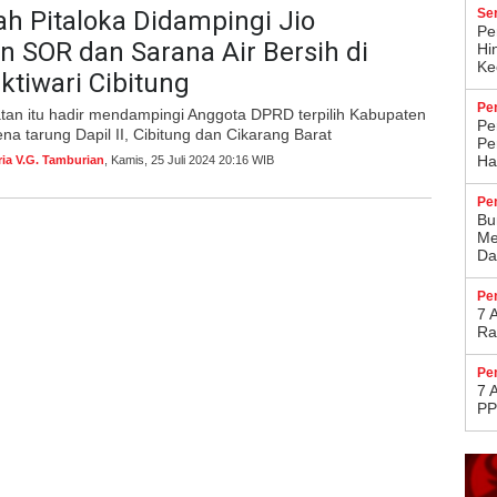
ah Pitaloka Didampingi Jio
Se
Pe
 SOR dan Sarana Air Bersih di
Hi
Kec
tiwari Cibitung
Pe
an itu hadir mendampingi Anggota DPRD terpilih Kabupaten
Pe
ena tarung Dapil II, Cibitung dan Cikarang Barat
Pe
Ha
ria V.G. Tamburian
, Kamis, 25 Juli 2024 20:16 WIB
Pe
Bu
Me
Da
Pe
7 
Ra
Pe
7 
PP