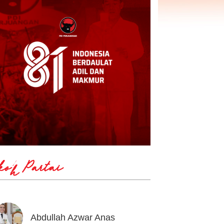
koh Partai
Abdullah Azwar Anas
Ahmad