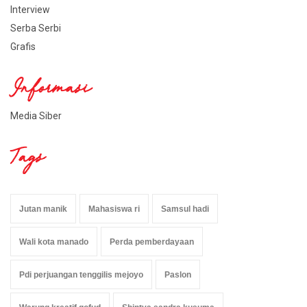
Interview
Serba Serbi
Grafis
Informasi
Media Siber
Tags
Jutan manik
Mahasiswa ri
Samsul hadi
Wali kota manado
Perda pemberdayaan
Pdi perjuangan tenggilis mejoyo
Paslon