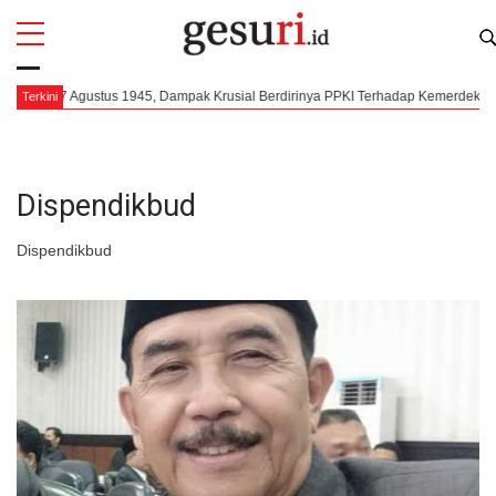
All
Profi
7 Agustus 1945, Dampak Krusial Berdirinya PPKI Terhadap Kemerdekaan Indo
Terkini
Dispendikbud
Dispendikbud