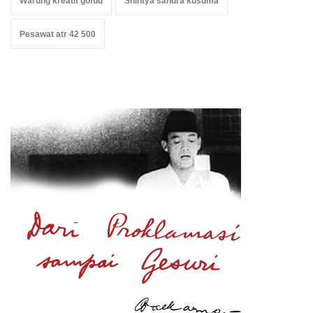
Warung kreatif gofud
Shintya sandra kusuma
Pesawat atr 42 500