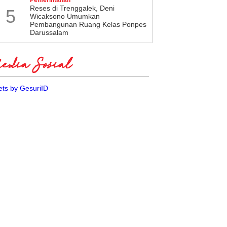
​Reses di Trenggalek, Deni
5
Wicaksono Umumkan
Pembangunan Ruang Kelas Ponpes
Darussalam
dia Sosial
ts by GesuriID