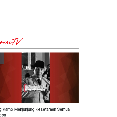
suriTV
g Karno Menjunjung Kesetaraan Semua
gsa