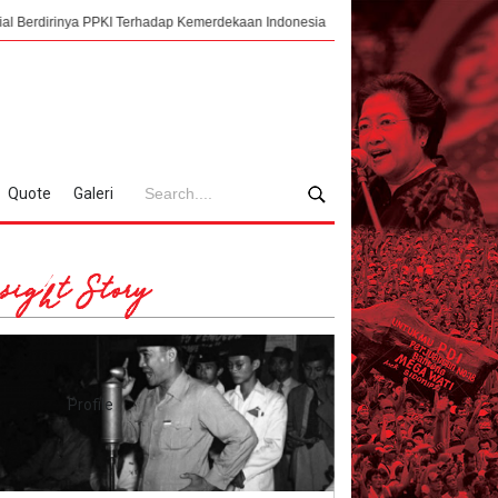
ya PPKI Terhadap Kemerdekaan Indonesia
Mengorkestrasi Faksi, Sukarno, P
Quote
Galeri
sight Story
Profile