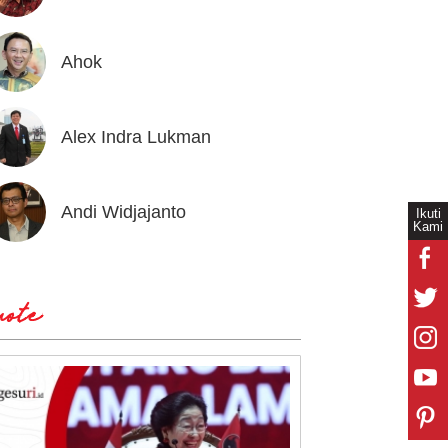
Ahok
Andrea
Alex Indra Lukman
Anton 
Andi Widjajanto
Aria B
Ikuti
Kami
ote