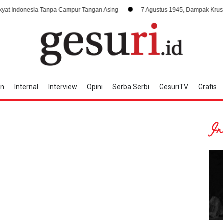
sia Tanpa Campur Tangan Asing
7 Agustus 1945, Dampak Krusial Berdirin
an
Internal
Interview
Opini
Serba Serbi
GesuriTV
Grafis
In