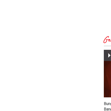
Ge
Bun
Ban