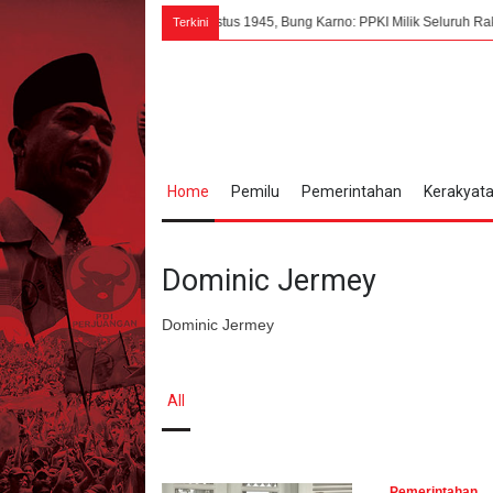
7 Agustus 1945, Bung Karno: PPKI Milik Seluruh Rakyat Indone
Terkini
Home
Pemilu
Pemerintahan
Kerakyat
Dominic Jermey
Dominic Jermey
All
Pemerintahan