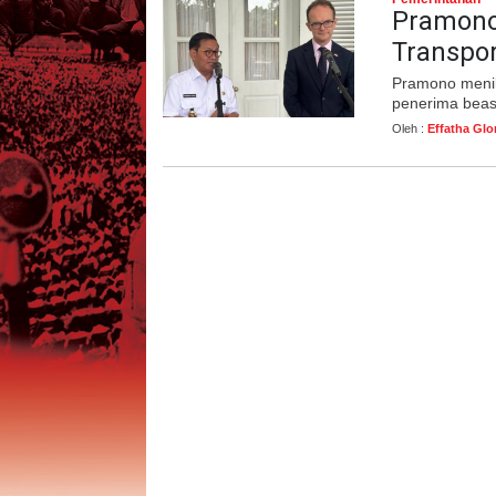
Pramono
Transpor
Pramono menila
penerima beas
Oleh :
Effatha Glo