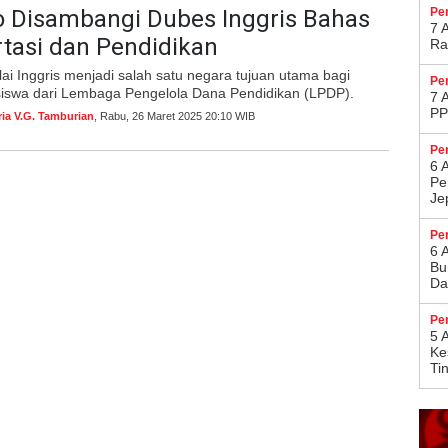
 Disambangi Dubes Inggris Bahas
Pe
7 
tasi dan Pendidikan
Ra
i Inggris menjadi salah satu negara tujuan utama bagi
Pe
iswa dari Lembaga Pengelola Dana Pendidikan (LPDP).
7 
PP
ria V.G. Tamburian
, Rabu, 26 Maret 2025 20:10 WIB
Pe
6 
Pe
Je
Pe
6 
Bu
Da
Pe
5 
Ke
Ti