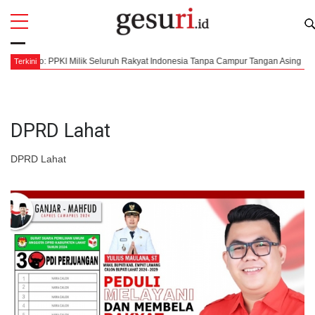
All
Profi
arno: PPKI Milik Seluruh Rakyat Indonesia Tanpa Campur Tangan Asing
7
Terkini
DPRD Lahat
DPRD Lahat