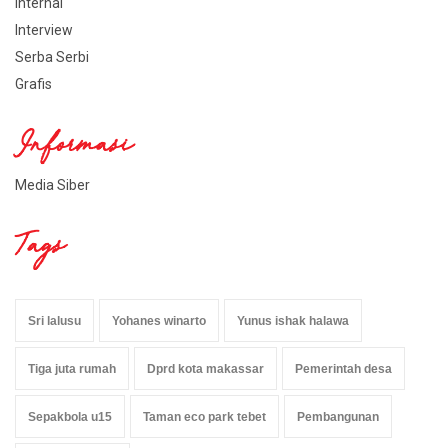
Internal
Interview
Serba Serbi
Grafis
Informasi
Media Siber
Tags
Sri lalusu
Yohanes winarto
Yunus ishak halawa
Tiga juta rumah
Dprd kota makassar
Pemerintah desa
Sepakbola u15
Taman eco park tebet
Pembangunan