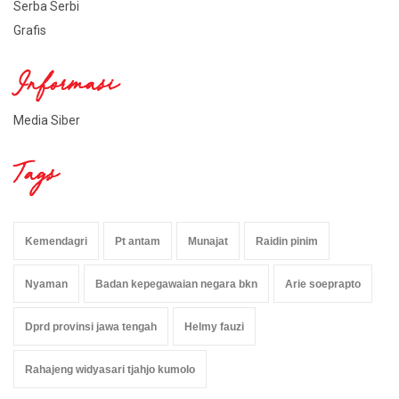
Serba Serbi
Grafis
Informasi
Media Siber
Tags
Kemendagri
Pt antam
Munajat
Raidin pinim
Nyaman
Badan kepegawaian negara bkn
Arie soeprapto
Dprd provinsi jawa tengah
Helmy fauzi
Rahajeng widyasari tjahjo kumolo