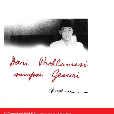
© Copyright
/rendering in 0.5703 [103]