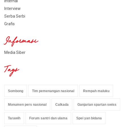
Internal
Interview
Serba Serbi
Grafis
Informasi
Media Siber
Tags
Sombong
Tim pemenangan nasional
Rempah maluku
Monumen pers nasional
Calkada
Ganjarian spartan swiss
Tarawih
Forum santri dan ulama
Spei yan bidana