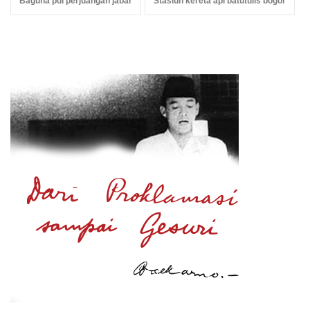
Baguna pdi perjuangan jabar
Stasiun kereta api batutulis bogor