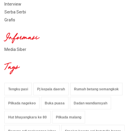
Interview
Serba Serbi
Grafis
Informasi
Media Siber
Tags
Tengku pasi
Pj kepala daerah
Rumah betang semangkok
Pilkada nagekeo
Buka puasa
Dadan wandiansyah
Hut bhayangkara ke 80
Pilkada malang