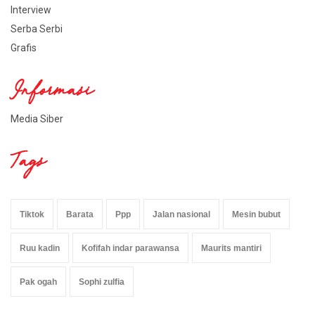
Interview
Serba Serbi
Grafis
Informasi
Media Siber
Tags
Tiktok
Barata
Ppp
Jalan nasional
Mesin bubut
Ruu kadin
Kofifah indar parawansa
Maurits mantiri
Pak ogah
Sophi zulfia