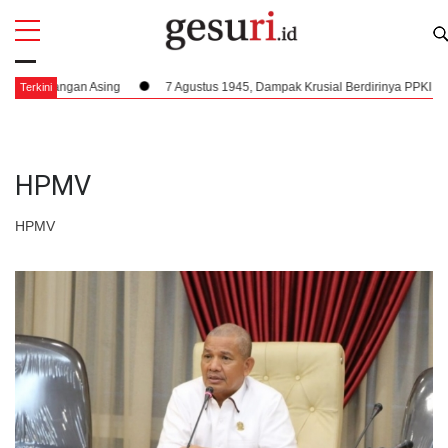
All
Profi
r Tangan Asing
7 Agustus 1945, Dampak Krusial Berdirinya PPKI Terhada
Terkini
HPMV
HPMV