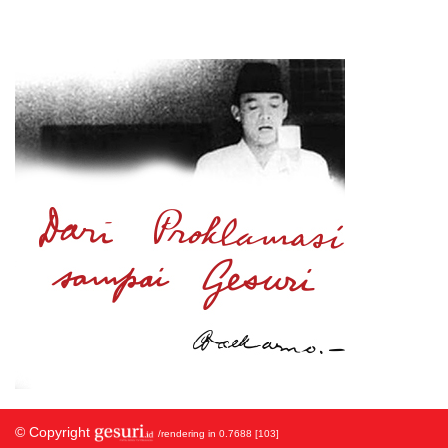
© Copyright
/rendering in 0.7688 [103]