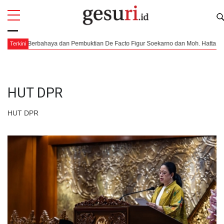
All
Profi
tik Berbahaya dan Pembuktian De Facto Figur Soekarno dan Moh. Hatta
Pe
Terkini
HUT DPR
HUT DPR