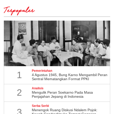
Terpopuler
Pemerintahan
1
4 Agustus 1945, Bung Karno Mengambil Peran
Sentral Mematangkan Format PPKI
Analisis
2
Mengulik Peran Soekarno Pada Masa
Penjajahan Jepang di Indonesia
Serba Serbi
3
Menengok Ruang Diskusi Ndalem Pojok:
Kawah Candradimuka Tempat Gagasan